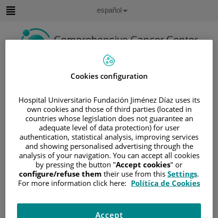
Saltar al contenido
Idioma
Español
Activo
Saltar
al
contenido
Buscar
Cookies configuration
Selector
Hospital Universitario Fundación Jiménez Díaz uses its
de
own cookies and those of third parties (located in
Inicio
/
INSTALACIONES Y TECNOLOGÍA
idioma
countries whose legislation does not guarantee an
/
TECNOLOGÍA
/
TRATAMIENTO
adequate level of data protection) for user
/
TECNOLOGÍA
authentication, statistical analysis, improving services
and showing personalised advertising through the
/
ROBOT QUIRÚRGICO DA VINCI
analysis of your navigation. You can accept all cookies
Robot quirúrgico Da Vinci
by pressing the button "
Accept cookies
" or
configure/refuse them
their use from this
Settings
.
For more information click here:
Política de Cookies
Desde 2019, la plataforma robótica del Comprehensive
Cancer Center de la Fundación Jiménez Díaz (FJD) ha
Accept
permitido realizar 450 procedimientos oncológicos