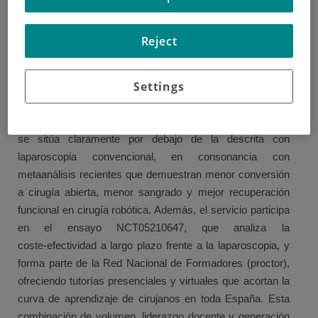
colorrectales con solo dos sistemas da Vinci Xi®. Gracias
a su óptica 3D de alta definición, siete grados de libertad y
Reject
filtrado de temblor, hemos trasladado la cirugía
mínimamente invasiva a resecciones rectales profundas,
Settings
recidivas complicadas y abordajes transanales. La
estancia media tras estas intervenciones es de 3‑4 días y
la tasa de complicaciones mayores (Clavien‑Dindo ≥ III)
se sitúa claramente por debajo de la descrita con
laparoscopia convencional, en consonancia con
metaanálisis recientes que demuestran menor conversión
a cirugía abierta, menor sangrado y mejor recuperación
funcional en cirugía robótica. Además, el servicio participa
en el ensayo NCT05210647, que analiza la
coste‑efectividad a largo plazo frente a la laparoscopia, y
forma parte de la Red Nacional de Formadores (proctor),
ofreciendo tutorías presenciales y virtuales que acortan la
curva de aprendizaje de cirujanos en toda España. Esta
combinación de volumen, liderazgo docente y generación