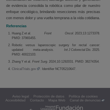
de evidencia consolida la robótica como pilar de nuestro
enfoque oncológico, brindando resecciones más precisas
con menos dolor y una vuelta temprana a la vida cotidiana.
Referencias
Huang Z et al.
Front Oncol.
2023;13:1273378.
PMID: 37965455.
Robotic versus laparoscopic surgery for rectal cancer:
updated meta‑analysis.
Int
J
Colorectal
Dis.
2025.
PMID: 40022103.
Zhang Y et al.
Front Surg.
2024;10:1292031. PMID: 38274354.
ClinicalTrials.gov
. Identifier NCT05210647.
Aviso legal
Protección de datos
Política de cookies
Accesibilidad
Contacto
Mapa Web
Canal de denuncias