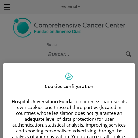
Saltar al contenido
Idioma
Español
Activo
Saltar
al
contenido
Buscar
Selector
de
Inicio
/
SALA DE PRENSA
/
NOTICIAS
idioma
Noticias
Cookies configuration
Hospital Universitario Fundación Jiménez Díaz uses its
own cookies and those of third parties (located in
23 de octubre de 2018
countries whose legislation does not guarantee an
OncoHealth Institute es certificado por la Sociedad
adequate level of data protection) for user
Europea de Oncología Médica como Centro Integral
authentication, statistical analysis, improving services
de Oncología y Cuidados Paliativos
and showing personalised advertising through the
El Instituto Oncológico de la Fundación Jiménez Díaz
analysis of your navigation. You can accept all cookies