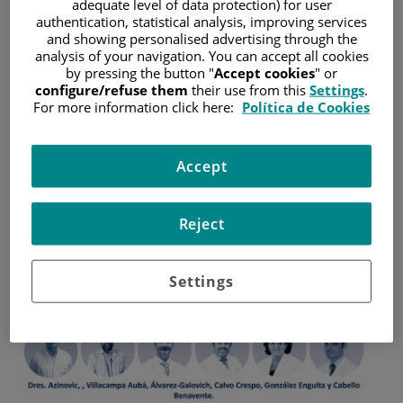
adequate level of data protection) for user
authentication, statistical analysis, improving services
El listado se basa en la opinión de periodistas del sector
and showing personalised advertising through the
sanitario y valora la presencia en medios,
analysis of your navigation. You can accept all cookies
reconocimientos, ocupación de puestos de relevancia y
aportaciones realizadas por los médicos que trabajan en
by pressing the button "
Accept cookies
" or
España
configure/refuse them
their use from this
Settings
.
For more information click here:
Política de Cookies
12 de marzo de 2024
/
Hospital Universitario Fundación Jiménez Díaz
Accept
Reject
Settings