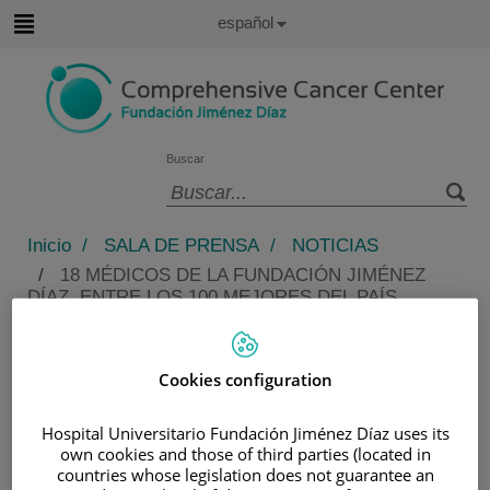
Saltar al contenido
Idioma
Español
Activo
Saltar
al
contenido
Buscar
Selector
de
Inicio
/
SALA DE PRENSA
/
NOTICIAS
idioma
/
18 MÉDICOS DE LA FUNDACIÓN JIMÉNEZ
DÍAZ, ENTRE LOS 100 MEJORES DEL PAÍS,
SEGÚN EL RANKING DE FORBES
18 médicos de la Fundación
Cookies configuration
Jiménez Díaz, entre los 100
mejores del país, según el ranking
Hospital Universitario Fundación Jiménez Díaz uses its
de Forbes
own cookies and those of third parties (located in
countries whose legislation does not guarantee an