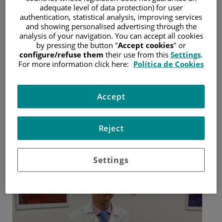
generará metástasis”
adequate level of data protection) for user
authentication, statistical analysis, improving services
and showing personalised advertising through the
analysis of your navigation. You can accept all cookies
Entrevista al dr. Jesús García-Foncillas, director del
by pressing the button "
Accept cookies
" or
Oncohealth Institute del Hospital Universitario Fundación
configure/refuse them
their use from this
Settings
.
Jiménez Díaz-Grupo Quirónsalud
For more information click here:
Política de Cookies
19 de octubre de 2016
Accept
Reject
Settings