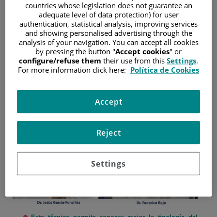
countries whose legislation does not guarantee an
adequate level of data protection) for user
authentication, statistical analysis, improving services
La Fundación ECO y Fundamed lanzan un sello que
certifica y reconoce la excelencia en Oncología Molecular
and showing personalised advertising through the
analysis of your navigation. You can accept all cookies
by pressing the button "
Accept cookies
" or
22 de octubre de 2019
configure/refuse them
their use from this
Settings
.
/
Hospital Universitario Fundación Jiménez Díaz
For more information click here:
Política de Cookies
Accept
Reject
Settings