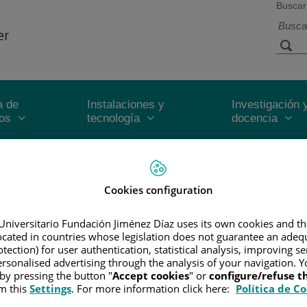
Buscar
a de
Instalaciones y
Investigación 
ios
tecnología
docencia
A DE PRENSA
/
NOTICIAS
/
ENCUENTRO CON PACIENTES SOBR
 la biopsia líquida en cáncer colorre
Cookies configuration
Universitario Fundación Jiménez Díaz uses its own cookies and th
la Eloy López del Hospital Universitario Fundación Jiménez Díaz
located in countries whose legislation does not guarantee an adequ
tection) for user authentication, statistical analysis, improving s
rsonalised advertising through the analysis of your navigation. Y
7 de noviembre de 20
 by pressing the button "
Accept cookies
" or
configure/refuse 
m this
Settings
. For more information click here:
Política de C