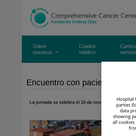
Saltar al contenido
Saltar
al
contenido
Sobre
Cuadro
Carter
nosotros
médico
servic
Inicio
/
SAL
Encuentro con pacientes sobre
Hospital 
La jornada se celebra el 15 de noviembre en el Au
parties (
data pro
showing pe
all cookies
fro