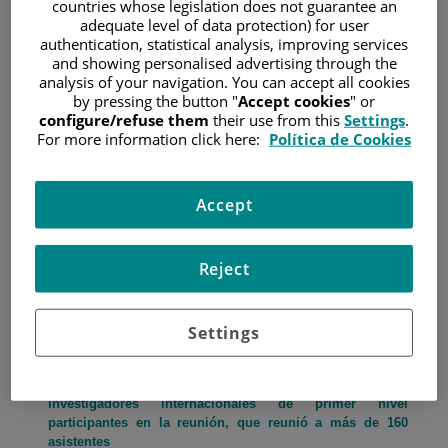
countries whose legislation does not guarantee an
adequate level of data protection) for user
3 de enero de 2024
authentication, statistical analysis, improving services
/
Hospital Universitario Fundación Jiménez Díaz
and showing personalised advertising through the
analysis of your navigation. You can accept all cookies
by pressing the button "
Accept cookies
" or
configure/refuse them
their use from this
Settings
.
For more information click here:
Política de Cookies
Accept
Reject
El desarrollo de nuevos fármacos para todos los tipos
de sarcoma es una necesidad no satisfecha a nivel global
Settings
por cuya atención la Fundación Jiménez Díaz está
apostando, como lo demuestra que su Unidad de
Sarcomas trabaje directamente con cada uno de los
investigadores internacionales de primer nivel
participantes en la reunión, que reunió a más de 160
asistentes