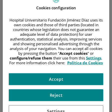
sobre la importancia de
Cookies configuration
individualizar su tratamiento
Hospital Universitario Fundación Jiménez Díaz uses its
own cookies and those of third parties (located in
En la jornada “Nuevos retos de la Oncogeriatría”, llevada
a cabo en la Fundación Jiménez Díaz
countries whose legislation does not guarantee an
adequate level of data protection) for user
authentication, statistical analysis, improving services
8 de abril de 2022
and showing personalised advertising through the
/
Hospital Universitario Fundación Jiménez Díaz
analysis of your navigation. You can accept all cookies
by pressing the button "
Accept cookies
" or
configure/refuse them
their use from this
Settings
.
For more information click here:
Política de Cookies
Accept
La edad cronológica no define el estado de salud ni la
Reject
esperanza de vida de un paciente de cáncer; una
valoración geriátrica integral permite conocer con mayor
profundidad cuál es la situación real de salud del
Settings