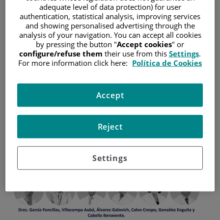
adequate level of data protection) for user
El listado se basa en la opinión de periodistas del sector
authentication, statistical analysis, improving services
sanitario y valora las aportaciones realizadas,
and showing personalised advertising through the
reconocimientos, ocupación de puestos de relevancia y
analysis of your navigation. You can accept all cookies
presencia en medios de los médicos que trabajan en
by pressing the button "
Accept cookies
" or
España
configure/refuse them
their use from this
Settings
.
For more information click here:
Política de Cookies
7 de abril de 2025
/
Hospital Universitario Fundación Jiménez Díaz
Accept
Reject
Settings