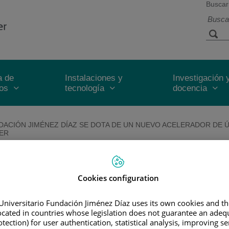
Buscar
a de
Instalaciones y
Investigación 
ios
tecnología
docencia
DACIÓN JIMÉNEZ DÍAZ SE DOTA DE UN NUEVO ACELERADOR DE 
CER
 dota de un nuevo acelerador de últ
ontra el cáncer
Cookies configuration
 avanzadas modalidades de radioterapia, administrando con gran
Universitario Fundación Jiménez Díaz uses its own cookies and th
duce los efectos secundarios al preservar el tejido sano
located in countries whose legislation does not guarantee an adequ
tection) for user authentication, statistical analysis, improving s