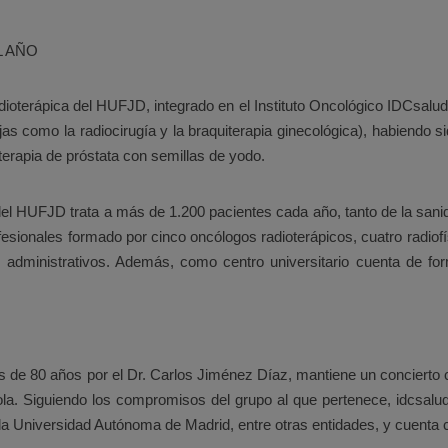
L AÑO
adioterápica del HUFJD, integrado en el Instituto Oncológico IDCsa
jas como la radiocirugía y la braquiterapia ginecológica), habiendo 
erapia de próstata con semillas de yodo.
del HUFJD trata a más de 1.200 pacientes cada año, tanto de la sani
fesionales formado por cinco oncólogos radioterápicos, cuatro radiofí
res administrativos. Además, como centro universitario cuenta de 
e 80 años por el Dr. Carlos Jiménez Díaz, mantiene un concierto co
ola. Siguiendo los compromisos del grupo al que pertenece, idcsalud,
 la Universidad Autónoma de Madrid, entre otras entidades, y cuenta