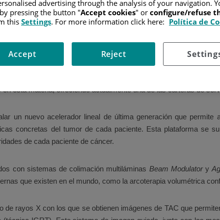
rsonalised advertising through the analysis of your navigation. Y
 by pressing the button "
Accept cookies
" or
configure/refuse 
rrollo de la tecnología médica registrado en las últimas décadas h
m this
Settings
. For more information click here:
Política de C
características de cada paciente. Uno de los campos que más se h
do una auténtica revolución a partir de la aparición de una nueva ge
o la llamada radioterapia de intensidad modulada (IMRT).
Accept
Reject
Setting
ario Fundación Jiménez Díaz (HUFJD), uno de los pioneros en Españ
s en esta materia, ofreciendo actualmente una de las carteras de se
lar un nuevo acelerador lineal de última generación que permite apl
sticas concretas del tumor de cada paciente. Esta plataforma se s
aridades de cada paciente de cáncer.
dos con sistemas de colimación multiláminas
Beam Modulator
y
Ag
ernas que existen en el mundo, como la arcoterapia volumétrica co
de rayos X con los que se obtienen imágenes de TAC que permiten ver