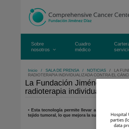
Saltar al contenido
Saltar
al
contenido
Sobre
Cuadro
Carter
nosotros
médico
servic
Inicio
/
SALA DE PRENSA
/
NOTICIAS
/
LA FUN
RADIOTERAPIA INDIVIDUALIZADA CONTRA EL CÁN
La Fundación Jiménez Díaz se
radioterapia individualizada c
• Esta tecnología permite llevar a cabo las más
Hospital 
tejido tumoral, lo que mejora la supervivencia y re
parties (
data pro