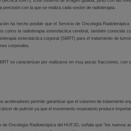
o (técnica IGRT). Este sistema de imagen guiada, junto con las mes
 precisión con la que se realiza cada sesión de radioterapia.
ración ha hecho posible que el Servicio de Oncología Radioterápic
es como la radioterapia esterotáctica cerebral, también conocida co
dioterapia esterotáctica corporal (SBRT) para el tratamiento de tu
ones corporales.
 SBRT se caracterizan por realizarse en muy pocas fracciones, con u
dos aceleradores permite garantizar que el volumen de tratamiento e
l cáncer de pulmón ya que el movimiento respiratorio produce import
icio de Oncología Radioterápica del HUFJD, señala que "los nuevos 