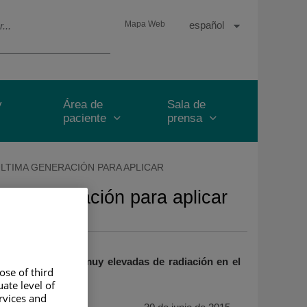
Selector
Idioma
Español
Mapa Web
de
Activo
idioma
y
Área de
Sala de
paciente
prensa
ÚLTIMA GENERACIÓN PARA APLICAR
ima generación para aplicar
 precisión dosis muy elevadas de radiación en el
ose of third
ate level of
ervices and