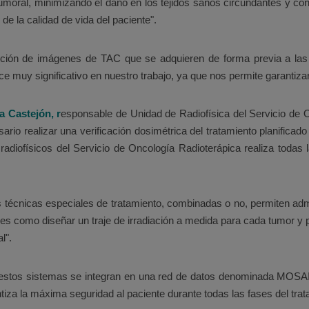
umoral, minimizando el daño en los tejidos sanos circundantes y con
de la calidad de vida del paciente".
ión de imágenes de TAC que se adquieren de forma previa a las 
 muy significativo en nuestro trabajo, ya que nos permite garantizar 
a Castejón, r
esponsable de Unidad de Radiofísica del Servicio de 
rio realizar una verificación dosimétrica del tratamiento planificad
adiofísicos del Servicio de Oncología Radioterápica realiza todas 
 técnicas especiales de tratamiento, combinadas o no, permiten admi
s como diseñar un traje de irradiación a medida para cada tumor y p
l".
 estos sistemas se integran en una red de datos denominada MOSAI
antiza la máxima seguridad al paciente durante todas las fases del tra