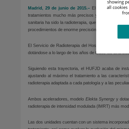
showing pe
all cookies
Madrid, 29 de junio de 2015.–
El importante desa
fro
tratamientos mucho más precisos y ajustados a las 
sanitaria ha sido la radioterapia, que ha experimenta
procedimientos de enorme precisión, como por ejempl
El Servicio de Radioterapia del Hospital Universit
dotándose a lo largo de los años de todos los avance
Siguiendo esta trayectoria, el HUFJD acaba de insta
ajustando al máximo el tratamiento a las caracterí
radioterapia adaptada a cada patología y a las peculi
Ambos aceleradores, modelo
Elekta Synergy
y dota
radioterapia de intensidad modulada (IMRT) más mod
Las dos unidades cuentan con un sistema incorporado 