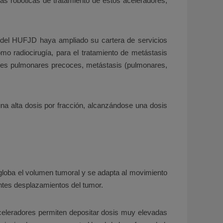
as robóticas de tratamiento de estos aceleradores,
a del HUFJD haya ampliado su cartera de servicios
mo radiocirugía, para el tratamiento de metástasis
mores pulmonares precoces, metástasis (pulmonares,
na alta dosis por fracción, alcanzándose una dosis
ngloba el volumen tumoral y se adapta al movimiento
antes desplazamientos del tumor.
aceleradores permiten depositar dosis muy elevadas