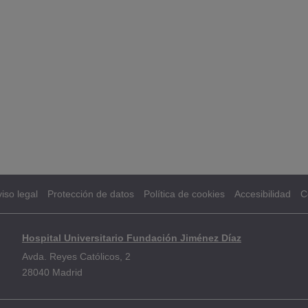
iso legal
Protección de datos
Política de cookies
Accesibilidad
C
Hospital Universitario Fundación Jiménez Díaz
Avda. Reyes Católicos, 2
28040 Madrid