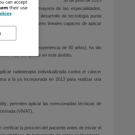
30 de junio de 2015
ou can accept
them
their use
a permitido, en la mayoría de las especialidades,
ookies
a beneficiado del desarrollo de tecnología punta
neración de aceleradores lineales capaces de aplicar
s
a (cuenta con una experiencia de 50 años), ha ido
rvicios más completas en este ámbito.
icar radioterapia individualizada contra el cáncer
uma a la ya incorporada en 2013 para realizar una
ility
, permiten aplicar las mencionadas técnicas de
nformada (VMAT).
ificar la posición del paciente antes de iniciar el