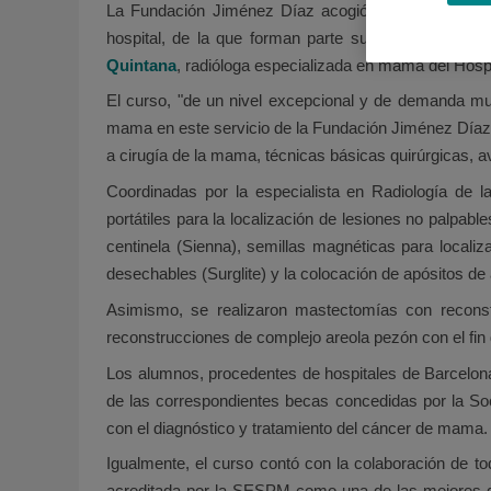
La Fundación Jiménez Díaz acogió recientemente la
hospital, de la que forman parte sus servicios de 
Quintana
, radióloga especializada en mama del Hospi
El curso, "de un nivel excepcional y de demanda mu
mama en este servicio de la Fundación Jiménez Díaz
a cirugía de la mama, técnicas básicas quirúrgicas, a
Coordinadas por la especialista en Radiología de l
portátiles para la localización de lesiones no palpab
centinela (Sienna), semillas magnéticas para locali
desechables (Surglite) y la colocación de apósitos de a
Asimismo, se realizaron mastectomías con reconst
reconstrucciones de complejo areola pezón con el fin 
Los alumnos, procedentes de hospitales de Barcelona
de las correspondientes becas concedidas por la So
con el diagnóstico y tratamiento del cáncer de mama.
Igualmente, el curso contó con la colaboración de t
acreditada por la SESPM como una de las mejores de