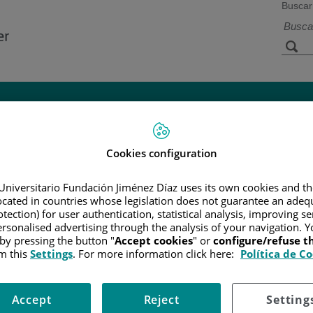
Buscar
a de
Instalaciones y
Investigación 
ios
tecnología
docencia
Cookies configuration
DACIÓN JIMÉNEZ DÍAZ FORMA EN LAS TÉCNICAS ONCOPLÁSTIC
Universitario Fundación Jiménez Díaz uses its own cookies and th
rma en las técnicas oncoplásticas y
located in countries whose legislation does not guarantee an adequ
tection) for user authentication, statistical analysis, improving s
mama
rsonalised advertising through the analysis of your navigation. Y
 by pressing the button "
Accept cookies
" or
configure/refuse 
m this
Settings
. For more information click here:
Política de C
n del Curso de Cirugía Oncoplástica Avanzada, organizado por s
Accept
Reject
Setting
10 de diciembre de 2