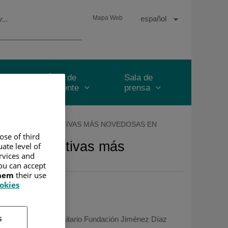
Selector
Idioma
Español
Mapa Web
de
Activo
idioma
y
Área de
Sala de
paciente
prensa
AS Y RECONSTRUCTIVAS MÁS NOVEDOSAS EN
ose of third
 reconstructivas más
ate level of
ervices and
ou can accept
them
their use
ookies
u Unidad de Mama
s
018
/
Hospital Universitario Fundación Jiménez Díaz