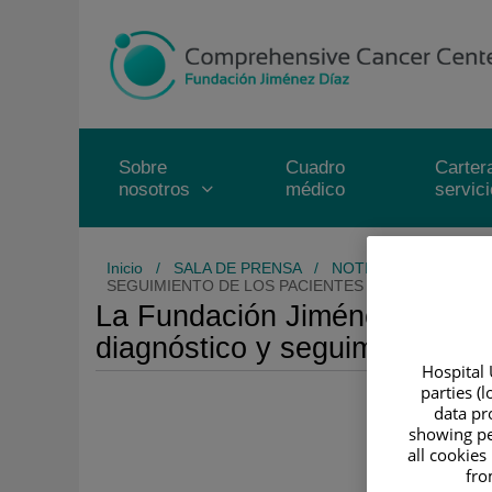
Saltar al contenido
Saltar
al
contenido
Sobre
Cuadro
Carter
nosotros
médico
servic
Inicio
/
SALA DE PRENSA
/
NOTICIAS
/
LA FUN
SEGUIMIENTO DE LOS PACIENTES CON CÁNCER DE
La Fundación Jiménez Díaz in
diagnóstico y seguimiento de 
Hospital 
parties (
data pro
showing pe
all cookies
fro