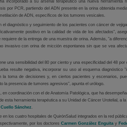
 ha incorporado a su arsenal terapéutico una nueva herramienta n
is por PCR, partiendo del ADN presente en la orina obtenida media
etilación de ADN, específicos de los tumores vesicales.
n el diagnóstico y seguimiento de los pacientes con cáncer de vejig
ficativamente positivo en la calidad de vida de los afectados", ase
e requiere de la entrega de una muestra de orina. Además, "a diferenc
o invasivo con orina de micción espontanea sin que se vea afectad
ne una sensibilidad del 80 por ciento y una especificidad del 48 por 
ba resulte negativa, incorporar su uso al esquema diagnóstico "in
 la toma de decisiones y, en ciertos pacientes y escenarios, pued
to la presencia de tumores agresivos", apunta el urólogo.
z, en coordinación con el de Anatomía Patológica, que ha desempeñad
 de esta herramienta terapéutica a su Unidad de Cáncer Urotelial, a 
e Cuello Sánchez
.
e en los cuatro hospitales de QuirónSalud integrados en la red públi
espectivamente, por los doctores
Carmen González Enguita
y
Fed