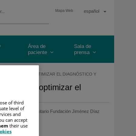
Selector
Idioma
Español
Mapa Web
de
Activo
idioma
y
Área de
Sala de
paciente
prensa
PICHECK PARA OPTIMIZAR EL DIAGNÓSTICO Y
heck para optimizar el
ose of third
ate level of
23
/
Hospital Universitario Fundación Jiménez Díaz
ervices and
ou can accept
them
their use
ookies