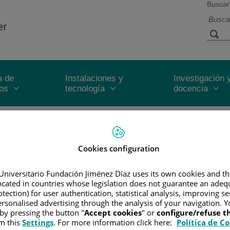
Buscar
a de
Instalaciones y
Investigación 
ios
tecnología
docencia
DACIÓN JIMÉNEZ DÍAZ INCORPORA EL BIOMARCADOR BLADDER E
 VEJIGA
corpora el biomarcador Bladder Epic
Cookies configuration
los pacientes con cáncer de vejiga
Universitario Fundación Jiménez Díaz uses its own cookies and th
located in countries whose legislation does not guarantee an adequ
18 de septiembre de 20
tection) for user authentication, statistical analysis, improving s
rsonalised advertising through the analysis of your navigation. Y
 by pressing the button "
Accept cookies
" or
configure/refuse 
m this
Settings
. For more information click here:
Política de C