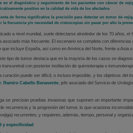
e en el diagnóstico y seguimiento de los pacientes con cáncer de veji
ficativamente positivo en la calidad de vida de los afectados
nta de forma significativa la precisión para detectar un tumor de vejig
ir la frecuencia y/o necesidad de cistoscopias sin pasar por alto la pre
ado a nivel mundial, suele detectarse alrededor de los 70 años, el há
ma asociado más frecuente. El escenario se completa con diferencias
o que incluye España, así como en América del Norte, frente a Asia o
ste tipo de tumor destaca que en la mayoría de los casos se diagnosti
transuretral con posterior instilación de quimioterapia o inmunoterap
uración puede ser difícil, o incluso imposible, y los objetivos del 
r. Ramiro Cabello Benavente
, jefe asociado del Servicio de Urolog
iga se precisan pruebas invasivas que suponen un importante impac
de recurrencia y la progresión del tumor, lo que ocasiona incomodida
vejiga) recurrentes; y requieren, además, tiempo, personal y organiz
d y especificidad