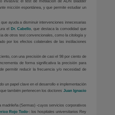
o invasiva: el test de metilación de ADN Bladder
nte micción espontánea, y que permite estudiar un
a que ayuda a disminuir intervenciones innecesarias
gura el
Dr. Cabello
, que destaca la comodidad que
ia de otros test convencionales, como la citología y
o por los efectos colaterales de las instilaciones
ciento, con una precisión de casi el 98 por ciento de
crementa de forma significativa la precisión para
e permitir reducir la frecuencia y/o necesidad de
o un papel clave en el desarrollo e implementación
la que también pertenecen los doctores
Juan Ignacio
ca madrileña (Sermas) -cuyos servicios corporativos
erico Rojo
Todo
-: los hospitales universitarios Rey