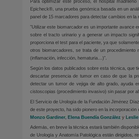
Para optimizar este proceso, el hospital madrileño
Epicheck®, una prueba genómica basada en un anális
panel de 15 marcadores para detectar cambios en la m
"Utilizar este biomarcador es un importante avance e
sobre el tracto urinario y a generar un impacto signi
proporciona el test para el paciente, ya que solament
otros biomarcadores, se trata de un procedimiento n
(inflamación, infección, hematuria…)".
Según los datos publicados sobre esta técnica, que tie
descartar presencia de tumor en caso de que la prue
detectar un tumor de vejiga de alto grado, ayuda en
cistoscopias (procedimiento invasivo) sin pasar por al
El Servicio de Urología de la Fundación Jiménez Día
de este proyecto, ha sido pionero en la incorporación
Monzo Gardiner, Elena Buendía González
y
Lesli
Además, en breve la técnica estará también disponibl
de Urología y Anatomía Patológica están dirigidos, r