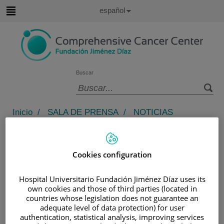
Saltar al contenido
Idioma
Español
Activo
Saltar
al
contenido
Buscar
Selector
de
Inicio
/
SALA DE PRENSA
/
NOTICIAS
idioma
/
LA FUNDACIÓN JIMÉNEZ DÍAZ, “PREMIO A
LA MEJOR INICIATIVA DE CALIDAD ASISTENCIAL
EN ONCOLOGÍA” POR HABER CONSEGUIDO LA
Cookies configuration
CERTIFICACIÓN INTERNACIONAL QOPI
La Fundación Jiménez Díaz,
Hospital Universitario Fundación Jiménez Díaz uses its
“Premio a la Mejor iniciativa de
own cookies and those of third parties (located in
countries whose legislation does not guarantee an
calidad asistencial en Oncología”
adequate level of data protection) for user
por haber conseguido la
authentication, statistical analysis, improving services