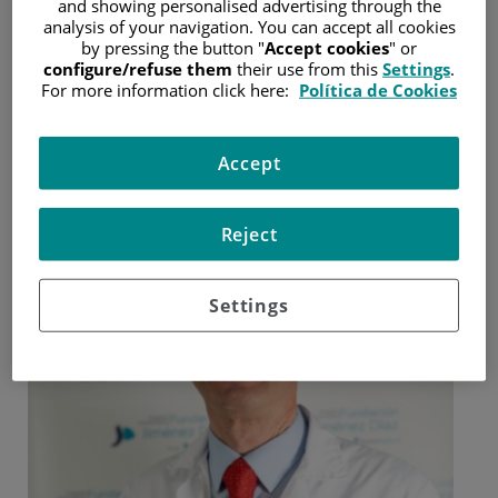
and showing personalised advertising through the
certificación internacional QOPI
analysis of your navigation. You can accept all cookies
by pressing the button "
Accept cookies
" or
configure/refuse them
their use from this
Settings
.
En la IX edición de los Premios ECO, concedidos por la
For more information click here:
Política de Cookies
Fundación ECO (Excelencia y Calidad en la Oncología)
7 de octubre de 2021
Accept
/
Hospital Universitario Fundación Jiménez Díaz
Reject
Settings