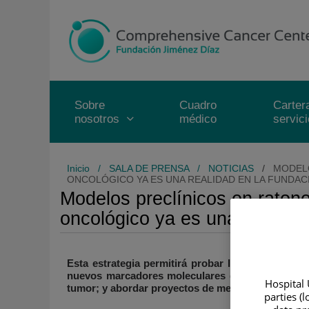
Saltar al contenido
Saltar
al
contenido
Sobre
Cuadro
Carter
nosotros
médico
servic
Inicio
/
SALA DE PRENSA
/
NOTICIAS
/
MODELO
ONCOLÓGICO YA ES UNA REALIDAD EN LA FUNDAC
Modelos preclínicos en ratones
oncológico ya es una realida
Esta estrategia permitirá probar la eficacia de 
nuevos marcadores moleculares de diagnóstico, p
Hospital 
tumor; y abordar proyectos de medicina personali
parties (