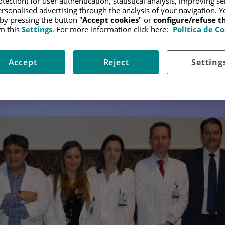
tection) for user authentication, statistical analysis, improving s
rsonalised advertising through the analysis of your navigation. Y
28 de noviembre de 20
 by pressing the button "
Accept cookies
" or
configure/refuse 
m this
Settings
. For more information click here:
Política de C
Accept
Reject
Setting