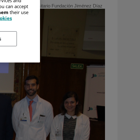
ervices and
ou can accept
18
/
Hospital Universitario Fundación Jiménez Díaz
them
their use
ookies
s