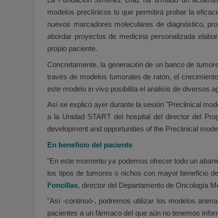
modelos preclínicos lo que permitirá probar la efica
nuevos marcadores moleculares de diagnóstico, pron
abordar proyectos de medicina personalizada elabor
propio paciente.
Concretamente, la generación de un banco de tumores
través de modelos tumorales de ratón, el crecimien
este modelo in vivo posibilita el análisis de diversos
Así se explicó ayer durante la sesión "Preclinical m
a la Unidad START del hospital del director del Pr
development and opportunities of the Preclinical mode
En beneficio del paciente
"En este momento ya podemos ofrecer todo un abanic
los tipos de tumores o nichos con mayor beneficio d
Foncillas
, director del Departamento de Oncología M
"Así -continuó-, podremos utilizar los modelos ani
pacientes a un fármaco del que aún no tenemos informa