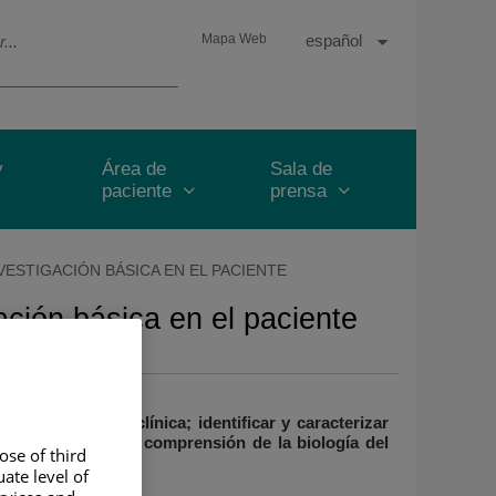
Selector
Idioma
Español
Mapa Web
de
Activo
idioma
y
Área de
Sala de
paciente
prensa
VESTIGACIÓN BÁSICA EN EL PACIENTE
gación básica en el paciente
n la práctica clínica; identificar y caracterizar
ales; aumentar la comprensión de la biología del
ose of third
ate level of