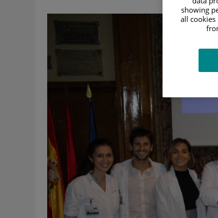
data pro
showing pe
all cookies
fro