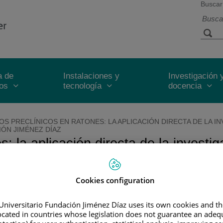
Buscar
a de
Instalaciones y
Investigación 
ios
tecnología
docencia
S PRECLÍNICOS EN RATONES: LA APLICACIÓN DIRECTA DE LA IN
IÓN JIMÉNEZ DÍAZ
: la aplicación directa de la investi
d en la Fundación Jiménez Díaz
Cookies configuration
nuevos medicamentos oncológicos fundamentando su introducción e
ronóstico y predicción de respuesta a los fármacos antitumor
Universitario Fundación Jiménez Díaz uses its own cookies and th
zada elaborando estrategias terapéuticas a medida
located in countries whose legislation does not guarantee an adequ