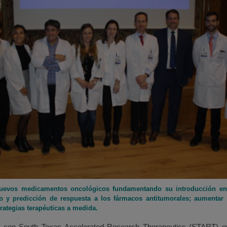
 nuevos medicamentos oncológicos fundamentando su introducción en la
o y predicción de respuesta a los fármacos antitumorales; aumentar 
rategias terapéuticas a medida.
con South Texas Accelerated Research Therapeutics (START) en S