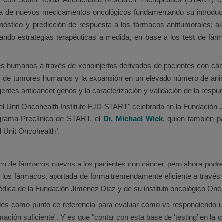
cia de nuevos medicamentos oncológicos fundamentando su introducción
óstico y predicción de respuesta a los fármacos antitumorales; au
ando estrategias terapéuticas a medida, en base a los test de fá
 humanos a través de xenoinjertos derivados de pacientes con cánc
to de tumores humanos y la expansión en un elevado número de ani
 agentes anticancerígenos y la caracterización y validación de la resp
odel Unit Oncohealth Institute FJD-START" celebrada en la Fundación 
ograma Preclínico de START, el
Dr. Michael Wick
, quien también p
l Unit Oncohealth".
o de fármacos nuevos a los pacientes con cáncer, pero ahora podr
e los fármacos, aportada de forma tremendamente eficiente a través 
édica de la Fundación Jiménez Díaz y de su instituto oncológico Onc
males como punto de referencia para evaluar cómo va respondiendo 
ción suficiente". Y es que "contar con esta base de ‘testing’ en la 