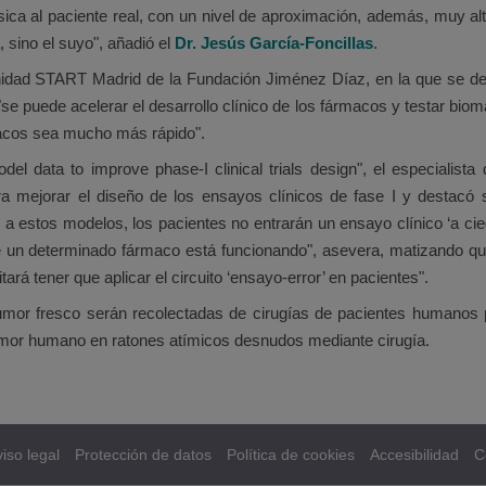
 básica al paciente real, con un nivel de aproximación, además, muy 
 sino el suyo", añadió el
Dr. Jesús García-Foncillas
.
Unidad START Madrid de la Fundación Jiménez Díaz, en la que se de
 "se puede acelerar el desarrollo clínico de los fármacos y testar b
rmacos sea mucho más rápido".
odel data to improve phase-I clinical trials design", el especialis
ra mejorar el diseño de los ensayos clínicos de fase I y destacó 
 a estos modelos, los pacientes no entrarán un ensayo clínico ‘a ci
un determinado fármaco está funcionando", asevera, matizando que,
á tener que aplicar el circuito ‘ensayo-error’ en pacientes".
umor fresco serán recolectadas de cirugías de pacientes humanos p
umor humano en ratones atímicos desnudos mediante cirugía.
iso legal
Protección de datos
Política de cookies
Accesibilidad
C