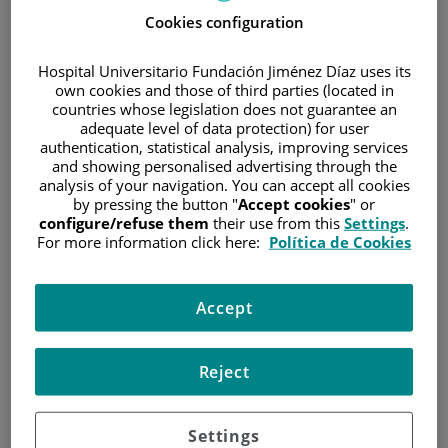
Paciente Oncológico
Cookies configuration
Hospital Universitario Fundación Jiménez Díaz uses its
La distinción acredita el cumplimiento de los estándares
own cookies and those of third parties (located in
de calidad con relación a la información que recibe el
countries whose legislation does not guarantee an
paciente en este servicio del hospital madrileño
adequate level of data protection) for user
authentication, statistical analysis, improving services
28 de noviembre de 2023
and showing personalised advertising through the
/
Hospital Universitario Fundación Jiménez Díaz
analysis of your navigation. You can accept all cookies
by pressing the button "
Accept cookies
" or
configure/refuse them
their use from this
Settings
.
For more information click here:
Política de Cookies
Accept
Reject
Settings