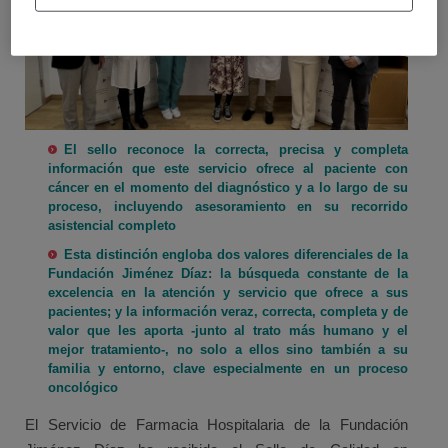
El sello reconoce la correcta, precisa y completa
información que este servicio ofrece al paciente con
cáncer en el momento del diagnóstico y a lo largo de su
proceso, incluyendo asesoramiento en su recorrido
asistencial completo
Esta distinción engloba dos valores diferenciales de la
Fundación Jiménez Díaz: la búsqueda constante de la
excelencia en la atención y servicio que ofrece a sus
pacientes; y la información veraz, correcta, completa y de
valor que les aporta -junto al trato más humano y el
mejor tratamiento-, no solo a ellos sino también a su
familia y entorno, clave especialmente en un proceso
oncológico
El Servicio de Farmacia Hospitalaria de la Fundación