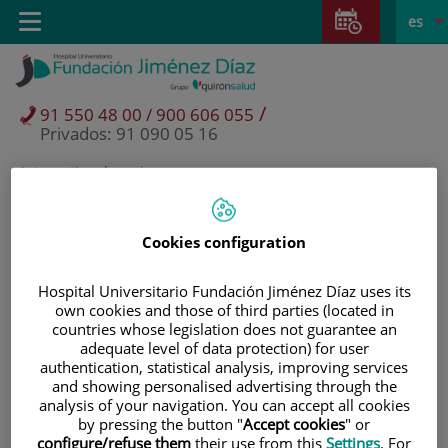
Saltar al contenido
Saltar
E
Idiom
Toggle
es
al
navigation
activo
contenido
/
91 550 48 00 / 900 606 055
Privados: 91 090 05 16
International version
Selector
de
idioma
Cookies configuration
Hospital Universitario Fundación Jiménez Díaz uses its
own cookies and those of third parties (located in
countries whose legislation does not guarantee an
adequate level of data protection) for user
authentication, statistical analysis, improving services
and showing personalised advertising through the
analysis of your navigation. You can accept all cookies
by pressing the button "
Accept cookies
" or
Pacientes y visitantes
configure/refuse them
their use from this
Settings
. For