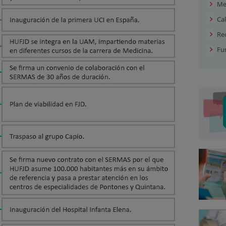
Me
Ca
Re
Fu