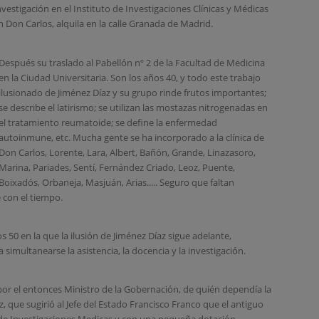
nvestigación en el Instituto de Investigaciones Clínicas y Médicas
Don Carlos, alquila en la calle Granada de Madrid.
Después su traslado al Pabellón nº 2 de la Facultad de Medicina
en la Ciudad Universitaria. Son los años 40, y todo este trabajo
ilusionado de Jiménez Díaz y su grupo rinde frutos importantes;
se describe el latirismo; se utilizan las mostazas nitrogenadas en
el tratamiento reumatoide; se define la enfermedad
autoinmune, etc. Mucha gente se ha incorporado a la clínica de
Don Carlos, Lorente, Lara, Albert, Bañón, Grande, Linazasoro,
Marina, Pariades, Sentí, Fernández Criado, Leoz, Puente,
Boixadós, Orbaneja, Masjuán, Arias..... Seguro que faltan
 con el tiempo.
 50 en la que la ilusión de Jiménez Díaz sigue adelante,
imultanearse la asistencia, la docencia y la investigación.
por el entonces Ministro de la Gobernación, de quién dependía la
, que sugirió al Jefe del Estado Francisco Franco que el antiguo