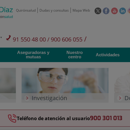
Este
Este
Este
Es
Quirónsalud
Dudas y consultas
Mapa Web
enlace
enlace
enlace
en
se
se
se
se
abrirá
abrirá
abrirá
ab
en
en
en
e
/
91 550 48 00 / 900 606 055
una
una
una
u
ventana
ventana
ventan
ve
Privados: 91 090 05 16
Aseguradoras y
Nuestro
nueva.
nueva.
nueva.
nu
Actividades
mutuas
centro
Investigación
D
900 301 013
Teléfono de atención al usuario