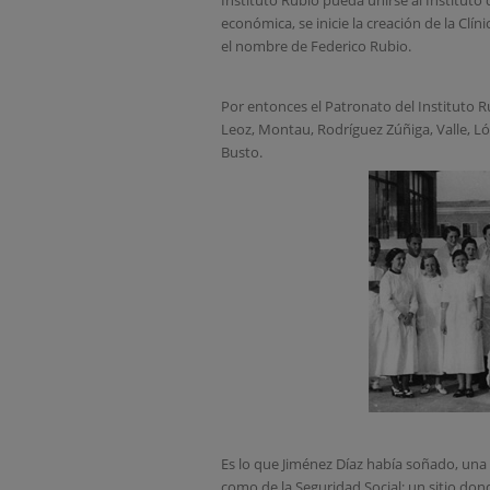
Instituto Rubio pueda unirse al Institut
económica, se inicie la creación de la Clí
el nombre de Federico Rubio.
Por entonces el Patronato del Instituto R
Leoz, Montau, Rodríguez Zúñiga, Valle, Lóp
Busto.
Es lo que Jiménez Díaz había soñado, una
como de la Seguridad Social; un sitio don