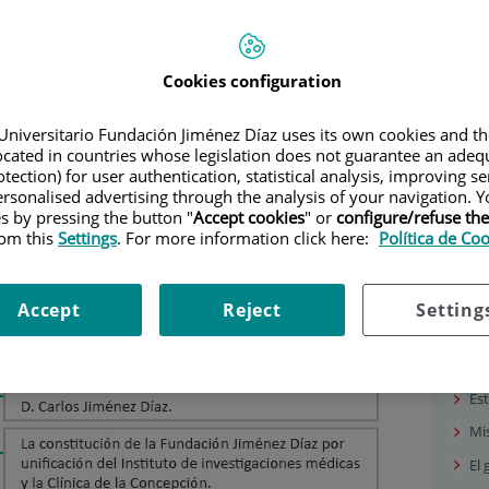
IA
Nue
Cookies configuration
Pr
Universitario Fundación Jiménez Díaz uses its own cookies and th
¿Po
located in countries whose legislation does not guarantee an adequ
Sit
tection) for user authentication, statistical analysis, improving s
rsonalised advertising through the analysis of your navigation. Y
In
es by pressing the button "
Accept cookies
" or
configure/refuse th
Ho
rom this
Settings
. For more information click here:
Política de Co
Pl
Ins
Accept
Reject
Setting
Gal
His
Est
Mis
El