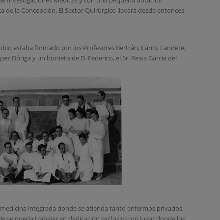
o de Investigaciones Medicas y con una pequeña dotación
nica de la Concepción. El Sector Quirúrgico llevará desde entonces
ubio estaba formado por los Profesores Bertrán, Carro, Landete,
ez Dóriga y un biznieto de D. Federico, el Sr. Reixa Garcia del
 medicina integrada donde se atienda tanto enfermos privados,
de se pueda trabajar en dedicación exclusiva; un lugar donde los