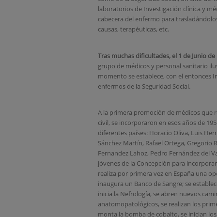
laboratorios de Investigación clínica y m
cabecera del enfermo para trasladándolos 
causas, terapéuticas, etc.
Tras muchas dificultades, el 1 de Junio de
grupo de médicos y personal sanitario il
momento se establece, con el entonces In
enfermos de la Seguridad Social.
A la primera promoción de médicos que r
civil, se incorporaron en esos años de 1
diferentes países: Horacio Oliva, Luis H
Sánchez Martín, Rafael Ortega, Gregorio 
Fernandez Lahoz, Pedro Fernández del Val
jóvenes de la Concepción para incorporar 
realiza por primera vez en España una ope
inaugura un Banco de Sangre; se establece 
inicia la Nefrología, se abren nuevos cam
anatomopatológicos, se realizan los prim
monta la bomba de cobalto, se inician los