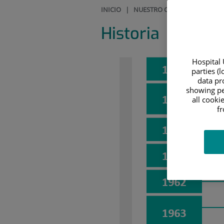
INICIO
|
NUESTRO CENTRO
|
HISTOR
Historia
Hospital 
parties (
data pro
showing pe
all cooki
f