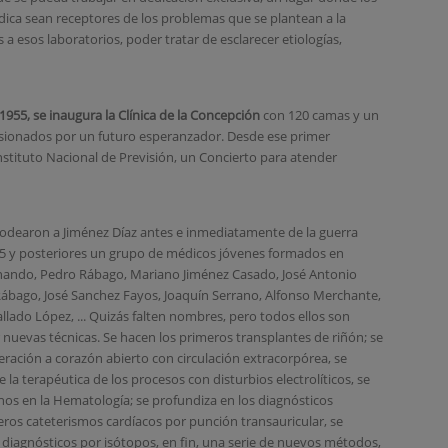
édica sean receptores de los problemas que se plantean a la
a esos laboratorios, poder tratar de esclarecer etiologías,
 1955, se inaugura la Clínica de la Concepción
con 120 camas y un
usionados por un futuro esperanzador. Desde ese primer
stituto Nacional de Previsión, un Concierto para atender
odearon a Jiménez Díaz antes e inmediatamente de la guerra
955 y posteriores un grupo de médicos jóvenes formados en
ernando, Pedro Rábago, Mariano Jiménez Casado, José Antonio
Rábago, José Sanchez Fayos, Joaquín Serrano, Alfonso Merchante,
lado López, ... Quizás falten nombres, pero todos ellos son
nuevas técnicas. Se hacen los primeros transplantes de riñón; se
ración a corazón abierto con circulación extracorpórea, se
la terapéutica de los procesos con disturbios electrolíticos, se
inos en la Hematología; se profundiza en los diagnósticos
eros cateterismos cardíacos por punción transauricular, se
 diagnósticos por isótopos, en fin, una serie de nuevos métodos,