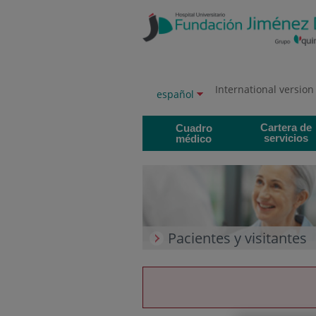
Saltar al contenido
Saltar
al
contenido
International version
Selector
Idioma
español
de
activo
idioma
Cartera de
Cuadro
servicios
médico
Pacientes y visitantes