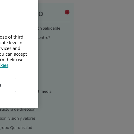
stro centro
ograma de Alimentación Saludable
ose of third
r qué elegir nuestro centro?
ate level of
uación y transporte
ervices and
ou can accept
formación de contacto
em
their use
rarios
okies
ano del centro
talaciones y servicios
s
ería fotográfica y multimedia
toria
ructura de dirección
ión, visión y valores
 grupo Quirónsalud