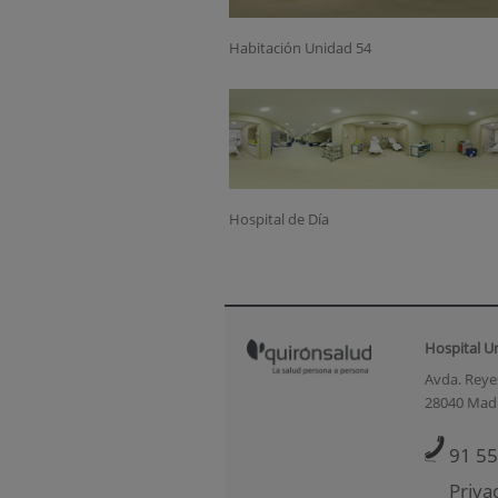
Habitación Unidad 54
Hospital de Día
Hospital U
Avda. Reyes
28040 Mad
91 55
Priva