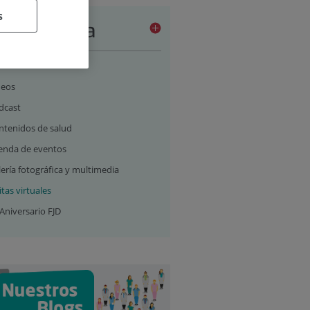
s
a de prensa
tualidad
deos
dcast
ntenidos de salud
enda de eventos
ería fotográfica y multimedia
itas virtuales
Aniversario FJD