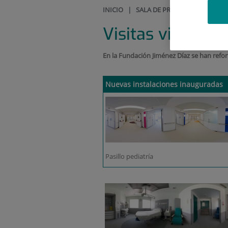
INICIO
|
SALA DE PRENSA
|
VISITAS 
Visitas virtuales
En la Fundación Jiménez Díaz se han ref
Nuevas instalaciones inauguradas
Pasillo pediatría