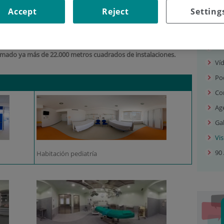
VIRTUALES
Accept
Reject
Setting
Sal
Ac
ormado ya más de 22.000 metros cuadrados de instalaciones.
Ví
Po
Co
Ag
Gal
Vis
90 
Habitación pediatría