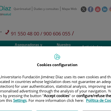
Este
Este
Este
Es
Quirónsalud
Dudas y consultas
Mapa Web
enlace
enlace
enlace
en
se
se
se
se
abrirá
abrirá
abrirá
ab
en
en
en
e
/
91 550 48 00 / 900 606 055
una
una
una
u
ventana
ventana
ventan
ve
Privados: 91 090 05 16
Aseguradoras y
Nuestro
nueva.
nueva.
nueva.
nu
Actividades
mutuas
centro
Cookies configuration
Universitario Fundación Jiménez Díaz uses its own cookies and th
located in countries whose legislation does not guarantee an adequ
Investigación
D
tection) for user authentication, statistical analysis, improving s
rsonalised advertising through the analysis of your navigation. Y
es by pressing the button "
Accept cookies
" or
configure/refuse th
900 301 013
rom this
Settings
. For more information click here:
Política de Co
Teléfono de atención al usuario