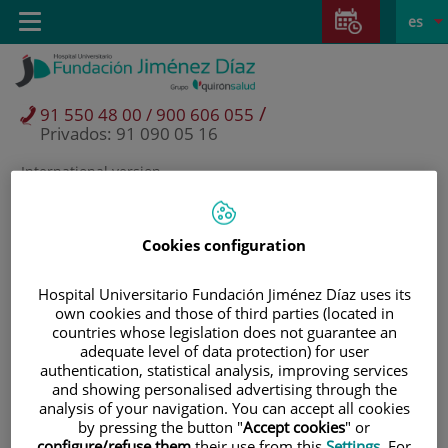
Saltar al contenido
Saltar
E
Idiom
Toggle
es
al
navigation
activo
contenido
/
91 550 48 00 / 900 606 055
Privados: 91 090 05 16
International version
Selector
de
idioma
Cookies configuration
Hospital Universitario Fundación Jiménez Díaz uses its
own cookies and those of third parties (located in
countries whose legislation does not guarantee an
adequate level of data protection) for user
authentication, statistical analysis, improving services
and showing personalised advertising through the
analysis of your navigation. You can accept all cookies
Pacientes y visitantes
by pressing the button "
Accept cookies
" or
configure/refuse them
their use from this
Settings
. For