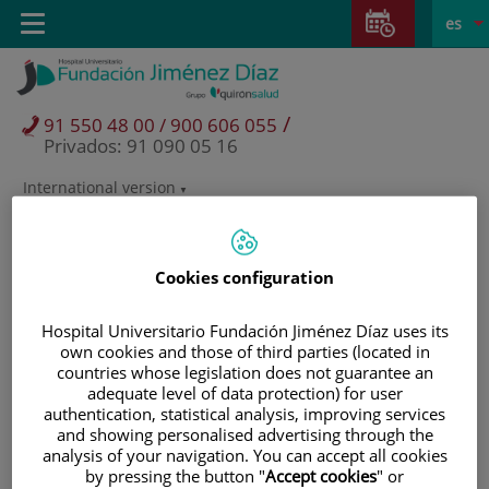
Saltar al contenido
Saltar
E
Idiom
Toggle
es
al
navigation
activo
contenido
/
91 550 48 00 / 900 606 055
Privados: 91 090 05 16
International version
Selector
de
idioma
Cookies configuration
Hospital Universitario Fundación Jiménez Díaz uses its
own cookies and those of third parties (located in
countries whose legislation does not guarantee an
adequate level of data protection) for user
authentication, statistical analysis, improving services
and showing personalised advertising through the
analysis of your navigation. You can accept all cookies
Pacientes y visitantes
by pressing the button "
Accept cookies
" or