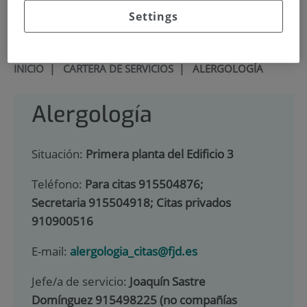
900 301 013
Settings
INICIO
|
CARTERA DE SERVICIOS
|
ALERGOLOGÍA
Alergología
Situación:
Primera planta del Edificio 3
Teléfono:
Para citas 915504876;
Secretaria 915504918; Citas privados
910900516
E-mail:
alergologia_citas@fjd.es
Jefe/a de servicio:
Joaquín Sastre
Domínguez 915498225 (no compañías