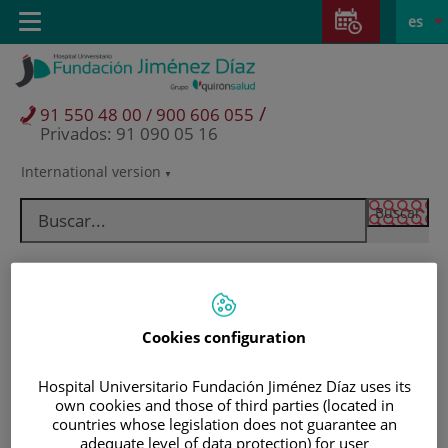
Saltar al contenido
Saltar
E
Idiom
Toggle
es
al
navigation
activo
contenido
/
91 550 48 00 / 900 606 055
Privados: 91 090 05 16
International version
Selector
de
idioma
Cookies configuration
Hospital Universitario Fundación Jiménez Díaz uses its
own cookies and those of third parties (located in
countries whose legislation does not guarantee an
Pacientes y visitantes
adequate level of data protection) for user