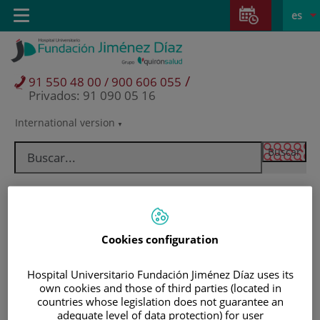
Saltar al contenido
Saltar
E
Idiom
Toggle
es
al
navigation
activo
contenido
/
91 550 48 00 / 900 606 055
Privados: 91 090 05 16
International version
Selector
de
idioma
Cookies configuration
Hospital Universitario Fundación Jiménez Díaz uses its
own cookies and those of third parties (located in
countries whose legislation does not guarantee an
Pacientes y visitantes
adequate level of data protection) for user