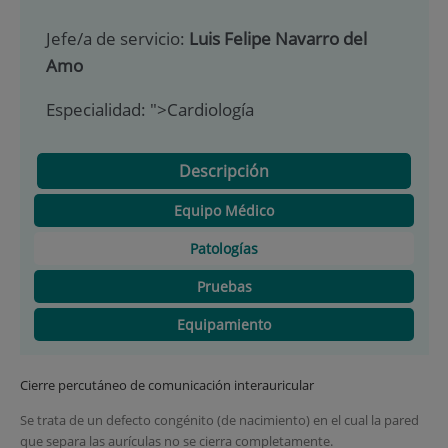
Jefe/a de servicio:
Luis Felipe Navarro del
Amo
Especialidad:
">Cardiología
Descripción
Equipo Médico
Patologías
Pruebas
Equipamiento
Cierre percutáneo de comunicación interauricular
Se trata de un defecto congénito (de nacimiento) en el cual la pared
que separa las aurículas no se cierra completamente.