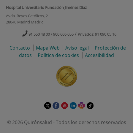
Hospital Universitario Fundación Jiménez Díaz
Avda. Reyes Católicos, 2
28040 Madrid Madrid
/
91 550 48 00 / 900 606 055
Privados: 91 090 05 16
Contacto
Mapa Web
Aviso legal
Protección de
datos
Política de cookies
Accesibilidad
Este
Este
Este
Este
Este
Enlace
enlace
enlace
enlace
enlace
enlace
a
se
se
se
se
se
una
© 2026 Quirónsalud - Todos los derechos reservados
abrirá
abrirá
abrirá
abrirá
abrirá
aplicación
en
en
en
en
en
externa.