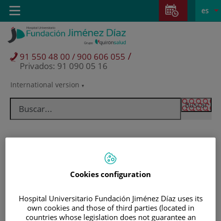
Saltar al contenido
Saltar
E
Idiom
Toggle
es
al
navigation
activo
contenido
/
91 550 48 00 / 900 606 055
Privados: 91 090 05 16
International version
Selector
de
idioma
Cookies configuration
Hospital Universitario Fundación Jiménez Díaz uses its
own cookies and those of third parties (located in
Pacientes y visitantes
countries whose legislation does not guarantee an