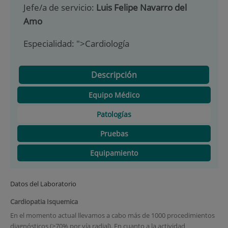
Jefe/a de servicio:
Luis Felipe Navarro del
Amo
Especialidad:
">Cardiología
Descripción
Equipo Médico
Patologías
Pruebas
Equipamiento
Datos del Laboratorio
Cardiopatia Isquemica
En el momento actual llevamos a cabo más de 1000 procedimientos
diagnósticos (>70% por vía radial). En cuanto a la actividad