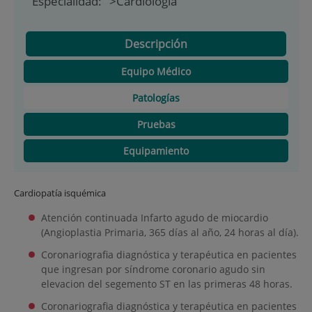
Especialidad:
">Cardiología
Descripción
Equipo Médico
Patologías
Pruebas
Equipamiento
Cardiopatía isquémica
Atención continuada Infarto agudo de miocardio
(Angioplastia Primaria, 365 días al año, 24 horas al día).
Coronariografia diagnóstica y terapéutica en pacientes
que ingresan por síndrome coronario agudo sin
elevacion del segemento ST en las primeras 48 horas.
Coronariografia diagnóstica y terapéutica en pacientes