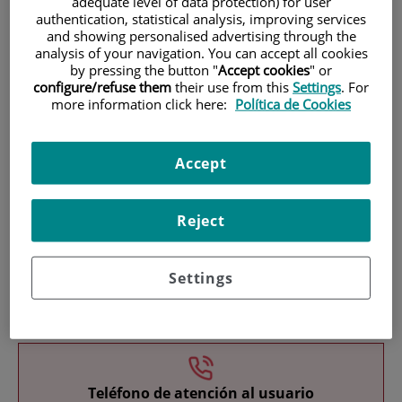
adequate level of data protection) for user
authentication, statistical analysis, improving services
and showing personalised advertising through the
analysis of your navigation. You can accept all cookies
by pressing the button "
Accept cookies
" or
configure/refuse them
their use from this
Settings
. For
more information click here:
Política de Cookies
Investigación
Accept
Reject
Settings
Docencia
Teléfono de atención al usuario