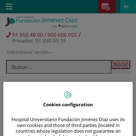
Saltar al contenido
Saltar
E
Idiom
Toggle
es
al
navigation
activo
contenido
/
91 550 48 00 / 900 606 055
Privados: 91 090 05 16
International version
Selector
de
idioma
Cookies configuration
Hospital Universitario Fundación Jiménez Díaz uses its
own cookies and those of third parties (located in
Pacientes y visitantes
countries whose legislation does not guarantee an