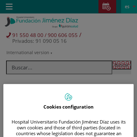
Saltar al contenido
Saltar
E
Idiom
Toggle
es
al
navigation
activo
contenido
/
91 550 48 00 / 900 606 055
Privados: 91 090 05 16
International version
Selector
de
idioma
Cookies configuration
Hospital Universitario Fundación Jiménez Díaz uses its
own cookies and those of third parties (located in
Pacientes y visitantes
countries whose legislation does not guarantee an