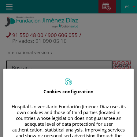
Saltar al contenido
Saltar
E
Idiom
Toggle
es
al
navigation
activo
contenido
/
91 550 48 00 / 900 606 055
Privados: 91 090 05 16
International version
Selector
de
idioma
Cookies configuration
Hospital Universitario Fundación Jiménez Díaz uses its
own cookies and those of third parties (located in
countries whose legislation does not guarantee an
adequate level of data protection) for user
authentication, statistical analysis, improving services
Pacientes y visitantes
and showing personalised advertising through the