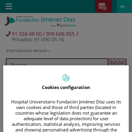
Saltar al contenido
Saltar
E
Idiom
Toggle
es
al
navigation
activo
contenido
/
91 550 48 00 / 900 606 055
Privados: 91 090 05 16
International version
Selector
de
idioma
Cookies configuration
Hospital Universitario Fundación Jiménez Díaz uses its
own cookies and those of third parties (located in
countries whose legislation does not guarantee an
adequate level of data protection) for user
authentication, statistical analysis, improving services
Pacientes y visitantes
and showing personalised advertising through the