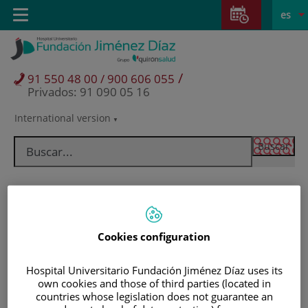
Saltar al contenido
Saltar
E
Idiom
Toggle
es
al
navigation
activo
contenido
/
91 550 48 00 / 900 606 055
Privados: 91 090 05 16
International version
Selector
de
idioma
Cookies configuration
Hospital Universitario Fundación Jiménez Díaz uses its
own cookies and those of third parties (located in
Pacientes y visitantes
countries whose legislation does not guarantee an