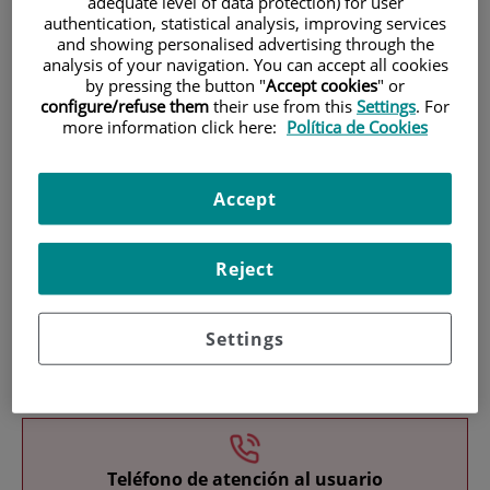
adequate level of data protection) for user
authentication, statistical analysis, improving services
and showing personalised advertising through the
analysis of your navigation. You can accept all cookies
by pressing the button "
Accept cookies
" or
configure/refuse them
their use from this
Settings
. For
more information click here:
Política de Cookies
Investigación
Accept
Reject
Settings
Docencia
Teléfono de atención al usuario