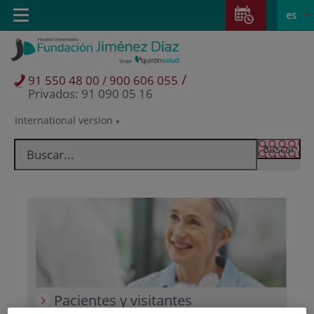
Saltar al contenido
Saltar
E
Idiom
Toggle
es
al
navigation
activo
contenido
/
91 550 48 00 / 900 606 055
Privados: 91 090 05 16
International version
Selector
de
idioma
Pacientes y visitantes