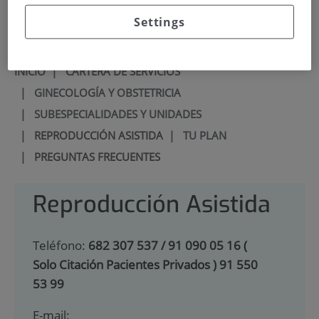
900 301 013
Settings
INICIO
|
CARTERA DE SERVICIOS
|
GINECOLOGÍA Y OBSTETRICIA
|
SUBESPECIALIDADES Y UNIDADES
|
REPRODUCCIÓN ASISTIDA
|
TU PLAN
|
PREGUNTAS FRECUENTES
Reproducción Asistida
Teléfono:
682 307 537 / 91 090 05 16 (
Solo Citación Pacientes Privados ) 91 550
53 99
E-mail: