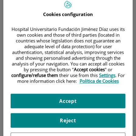
Cookies configuration
Hospital Universitario Fundación Jiménez Díaz uses its
own cookies and those of third parties (located in
countries whose legislation does not guarantee an
adequate level of data protection) for user
Investigación
authentication, statistical analysis, improving services
and showing personalised advertising through the
analysis of your navigation. You can accept all cookies
by pressing the button "
Accept cookies
" or
configure/refuse them
their use from this
Settings
. For
more information click here:
Política de Cookies
Docencia
Accept
Reject
Teléfono de atención al usuario