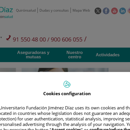
Este
Este
Este
Es
Quirónsalud
Dudas y consultas
Mapa Web
enlace
enlace
enlace
en
se
se
se
se
abrirá
abrirá
abrirá
ab
en
en
en
e
/
91 550 48 00 / 900 606 055
una
una
una
u
ventana
ventana
ventan
ve
Privados: 91 090 05 16
Aseguradoras y
Nuestro
nueva.
nueva.
nueva.
nu
Actividades
mutuas
centro
Cookies configuration
Investigación
D
Universitario Fundación Jiménez Díaz uses its own cookies and th
located in countries whose legislation does not guarantee an adequ
900 301 013
Teléfono de atención al usuario
tection) for user authentication, statistical analysis, improving s
rsonalised advertising through the analysis of your navigation. Y
es by pressing the button "
Accept cookies
" or
configure/refuse th