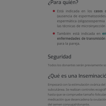
¿Para quién?
Está indicada en los
casos 
(ausencia de espermatozoides 
espermática (oligozoospermia 
las técnicas de microinyección 
También está indicada en
en
enfermedades de transmisión 
para la pareja.
Seguridad
Todos los donantes serán previamente some
¿Qué es una Inseminación
Empezará con la estimulación ovárica del 3
subcutánea. Se realizan controles ecográf
hasta que se compruebe tamaño folicula
medicación que desencadena la ovulación
del semen conyugal/donante.