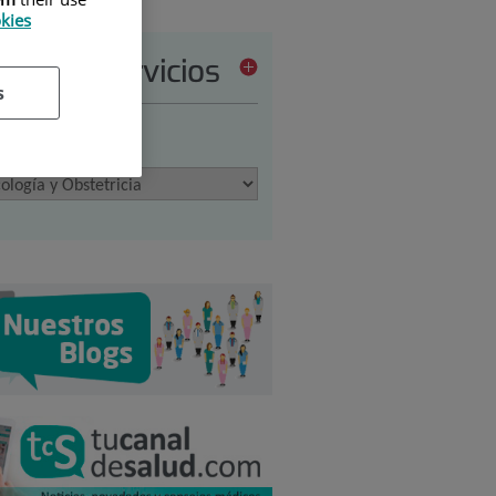
okies
tera de servicios
s
ione una opción: