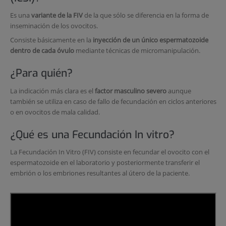
Es una
variante de la FIV
de la que sólo se diferencia en la forma de
inseminación de los ovocitos.
Consiste básicamente en la
inyección de un único espermatozoide
dentro de cada óvulo
mediante técnicas de micromanipulación.
¿Para quién?
La indicación más clara es el
factor masculino severo
aunque
también se utiliza en caso de fallo de fecundación en ciclos anteriores
o en ovocitos de mala calidad.
¿Qué es una Fecundación In vitro?
La Fecundación In Vitro (FIV) consiste en fecundar el ovocito con el
espermatozoide en el laboratorio y posteriormente transferir el
embrión o los embriones resultantes al útero de la paciente.