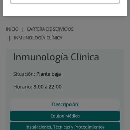
900 301 013
INICIO
|
CARTERA DE SERVICIOS
|
INMUNOLOGÍA CLÍNICA
Inmunología Clínica
Situación:
Planta baja
Horario:
8:00 a 22:00
Descripción
Equipo Médico
Instalaciones, Técnicas y Procedimientos