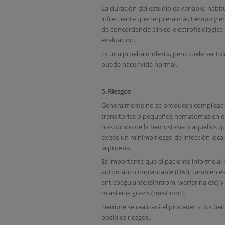
La duración del estudio es variable; hab
infrecuente que requiera más tiempo y en
de concordancia clínico-electrofisiológica
evaluación.
Es una prueba molesta, pero suele ser tol
puede hacer vida normal.
5. Riesgos
Generalmente no se producen complicacion
transitorias o pequeños hematomas en el 
trastornos de la hemostasia o aquellos q
existe un mínimo riesgo de infección loc
la prueba.
Es importante que el paciente informe al
automático implantable (DAI); también 
anticoagulante (simtrom, warfarina etc) y 
miastenia gravis (mestinon).
Siempre se realizará el proceder si los be
posibles riesgos.