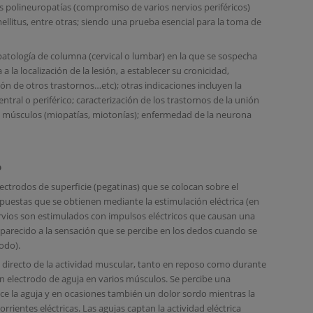
as polineuropatías (compromiso de varios nervios periféricos)
llitus, entre otras; siendo una prueba esencial para la toma de
patología de columna (cervical o lumbar) en la que se sospecha
 la localización de la lesión, a establecer su cronicidad,
n de otros trastornos…etc); otras indicaciones incluyen la
ntral o periférico; caracterización de los trastornos de la unión
s músculos (miopatías, miotonías); enfermedad de la neurona
o
lectrodos de superficie (pegatinas) que se colocan sobre el
espuestas que se obtienen mediante la estimulación eléctrica (en
rvios son estimulados con impulsos eléctricos que causan una
parecido a la sensación que se percibe en los dedos cuando se
odo).
ro directo de la actividad muscular, tanto en reposo como durante
un electrodo de aguja en varios músculos. Se percibe una
e la aguja y en ocasiones también un dolor sordo mientras la
rrientes eléctricas. Las agujas captan la actividad eléctrica