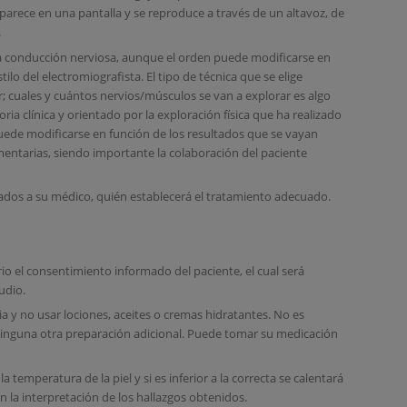
parece en una pantalla y se reproduce a través de un altavoz, de
.
r la conducción nerviosa, aunque el orden puede modificarse en
ilo del electromiografista. El tipo de técnica que se elige
; cuales y cuántos nervios/músculos se van a explorar es algo
toria clínica y orientado por la exploración física que ha realizado
puede modificarse en función de los resultados que se vayan
ntarias, siendo importante la colaboración del paciente
ados a su médico, quién establecerá el tratamiento adecuado.
rio el consentimiento informado del paciente, el cual será
tudio.
ia y no usar lociones, aceites o cremas hidratantes. No es
ninguna otra preparación adicional. Puede tomar su medicación
a temperatura de la piel y si es inferior a la correcta se calentará
en la interpretación de los hallazgos obtenidos.