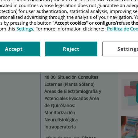
located in countries whose legislation does not guarantee an adequ
UROFISIOLOGÍA CLÍNICA
|
TÉCNICAS
|
tection) for user authentication, statistical analysis, improving s
rsonalised advertising through the analysis of your navigation. Y
Car
es by pressing the button "
Accept cookies
" or
configure/refuse th
rom this
Settings
. For more information click here:
Política de Co
a
Situación:
Consultas
Selecc
Externas en planta sótano
Accept
Reject
Setting
de la Fundación Jiménez
Díaz y Centro de
Especialidades de
Pontones Teléfono: 91 550
48 00, Situación Consultas
Externas (Planta Sótano)
Áreas de Electromiografía y
Potenciales Evocados Área
de Quirófanos:
Monitorización
Neurofisiológica
Intraoperatoria