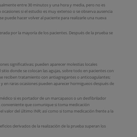
itualmente entre 30 minutos y una hora y media, pero no es
 ocasiones si el estudio es muy extenso o se observa ausencia
 se puede hacer volver al paciente para realizarle una nueva
erada por la mayoría de los pacientes. Después de la prueba se
es significativas; pueden aparecer molestias locales
sitio donde se colocan las agujas, sobre todo en pacientes con
ue reciben tratamiento con antiagregantes o anticoagulantes;
al y en raras ocasiones pueden aparecer hormigueos después de
 médico si es portador de un marcapasos o un desfibrilador
es conveniente que comunique si toma medicación
el valor del último INR; así como si toma medicación frente a la
neficios derivados de la realización de la prueba superan los