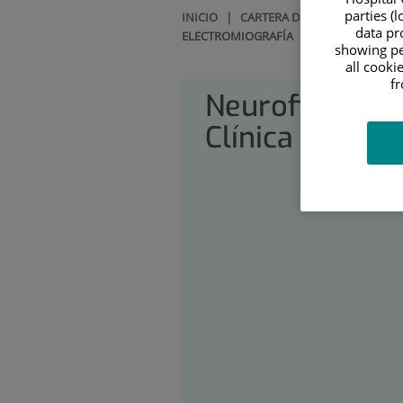
parties (
INICIO
|
CARTERA DE SERVICIOS
|
NE
data pro
ELECTROMIOGRAFÍA
showing pe
all cooki
f
Neurofisiologí
Clínica