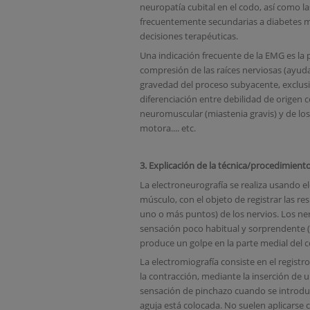
neuropatía cubital en el codo, así como l
frecuentemente secundarias a diabetes me
decisiones terapéuticas.
Una indicación frecuente de la EMG es la 
compresión de las raíces nerviosas (ayuda a
gravedad del proceso subyacente, exclusió
diferenciación entre debilidad de origen ce
neuromuscular (miastenia gravis) y de lo
motora.... etc.
3.
Explicación de la técnica/procedimient
La electroneurografía se realiza usando e
músculo, con el objeto de registrar las r
uno o más puntos) de los nervios. Los ne
sensación poco habitual y sorprendente (
produce un golpe en la parte medial del c
La electromiografía consiste en el regist
la contracción, mediante la inserción de 
sensación de pinchazo cuando se introduc
aguja está colocada. No suelen aplicarse co