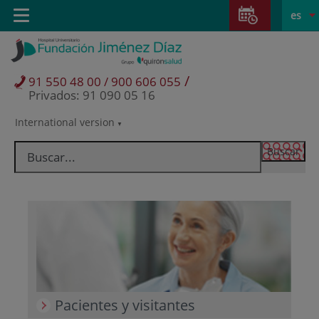
Saltar al contenido
Saltar
E
Idiom
Toggle
es
al
navigation
activo
contenido
/
91 550 48 00 / 900 606 055
Privados: 91 090 05 16
International version
Selector
de
idioma
Pacientes y visitantes