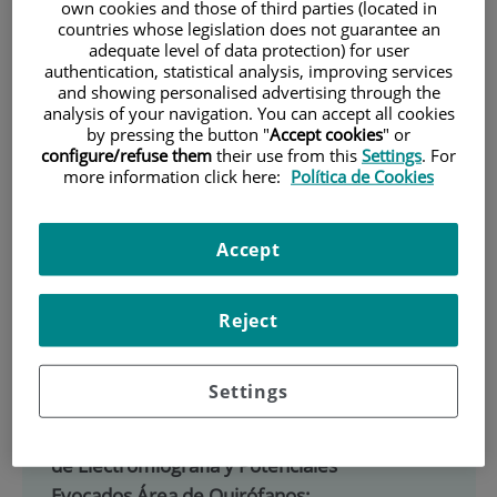
own cookies and those of third parties (located in
900 301 013
countries whose legislation does not guarantee an
adequate level of data protection) for user
authentication, statistical analysis, improving services
and showing personalised advertising through the
INICIO
|
CARTERA DE SERVICIOS
analysis of your navigation. You can accept all cookies
by pressing the button "
Accept cookies
" or
|
NEUROFISIOLOGÍA CLÍNICA
|
TÉCNICAS
configure/refuse them
their use from this
Settings
. For
more information click here:
Política de Cookies
|
POTENCIALES EVOCADOS
Neurofisiología Clínica
Accept
Situación:
Consultas Externas en planta
Reject
sótano de la Fundación Jiménez Díaz y
Centro de Especialidades de Pontones
Settings
Teléfono: 91 550 48 00, Situación
Consultas Externas (Planta Sótano) Áreas
de Electromiografía y Potenciales
Evocados Área de Quirófanos: