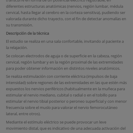
transcurre en forma de un potencial eléctrico registrable, en
diferentes estructuras anatómicas (nervios, región lumbar, médula
cervical, hasta llegar al cerebro en la corteza sensitiva), pudiendo ser
valorada durante dicho trayecto, con el fin de detectar anomalías en
su transmisión.
Descripción de la técnica
El estudio se realiza en una sala confortable, invitando al paciente a
la relajación.
Se colocan electrodos de aguja o de superficie en la cabeza, región
cervical, región lumbar y en la región proximal de las extremidades
para poder obtener información en distintos niveles anatómicos.
Se realiza estimulación con corriente eléctrica (impulsos de baja
intensidad) sobre regiones de las extremidades en las que estén más
expuestos los nervios periféricos (habitualmente en la muñeca para
estimular el nervio mediano, cubital o radial o en el tobillo para
estimular el nervio tibial posterior o peroneo superficial y con menor
frecuencia sobre el muslo para valorar el nervio femorocutáneo
lateral, entre otros).
Mediante el estímulo eléctrico se puede provocar un leve
movimiento distal, que es indicativo de una adecuada activación del