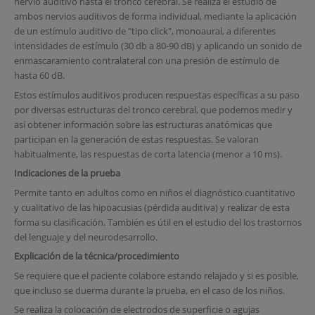
nervio auditivo hasta el tronco cerebral. Se realiza el estudio de
ambos nervios auditivos de forma individual, mediante la aplicación
de un estímulo auditivo de "tipo click", monoaural, a diferentes
intensidades de estímulo (30 db a 80-90 dB) y aplicando un sonido de
enmascaramiento contralateral con una presión de estímulo de
hasta 60 dB.
Estos estímulos auditivos producen respuestas específicas a su paso
por diversas estructuras del tronco cerebral, que podemos medir y
así obtener información sobre las estructuras anatómicas que
participan en la generación de estas respuestas. Se valoran
habitualmente, las respuestas de corta latencia (menor a 10 ms).
Indicaciones de la prueba
Permite tanto en adultos como en niños el diagnóstico cuantitativo
y cualitativo de las hipoacusias (pérdida auditiva) y realizar de esta
forma su clasificación. También es útil en el estudio del los trastornos
del lenguaje y del neurodesarrollo.
Explicación de la técnica/procedimiento
Se requiere que el paciente colabore estando relajado y si es posible,
que incluso se duerma durante la prueba, en el caso de los niños.
Se realiza la colocación de electrodos de superficie o agujas