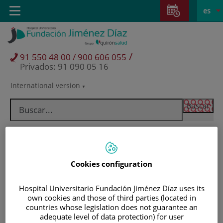
Saltar al contenido
Saltar
E
Idiom
Toggle
es
al
navigation
activo
contenido
/
91 550 48 00 / 900 606 055
Privados: 91 090 05 16
International version
Selector
de
idioma
Cookies configuration
Hospital Universitario Fundación Jiménez Díaz uses its
own cookies and those of third parties (located in
countries whose legislation does not guarantee an
Pacientes y visitantes
adequate level of data protection) for user