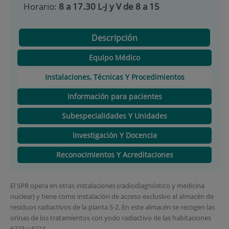
Horario:
8 a 17.30 L-J y V de 8 a 15
Descripción
Equipo Médico
Instalaciones, Técnicas Y Procedimientos
Información para pacientes
Subespecialidades Y Unidades
Investigación Y Docencia
Reconocimientos Y Acreditaciones
El SPR opera en otras instalaciones (radiodiagnóstico y medicina
nuclear) y tiene como instalación de acceso exclusivo el almacén de
residuos radiactivos de la planta S-2. En este almacén se recogen las
orinas de los tratamientos con yodo radiactivo de las habitaciones
6223 y 6224.