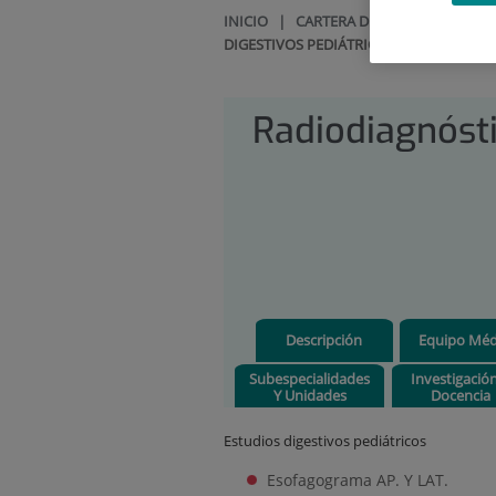
INICIO
|
CARTERA DE SERVICIOS
|
RA
DIGESTIVOS PEDIÁTRICOS
Radiodiagnóst
Descripción
Equipo Méd
Subespecialidades
Investigació
Y Unidades
Docencia
Estudios digestivos pediátricos
Esofagograma AP. Y LAT.