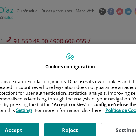
Este
Este
Este
Es
Quirónsalud
Dudas y consultas
Mapa Web
enlace
enlace
enlace
en
se
se
se
se
abrirá
abrirá
abrirá
ab
en
en
en
e
/
91 550 48 00 / 900 606 055
una
una
una
u
ventana
ventana
ventan
ve
Privados: 91 090 05 16
Aseguradoras y
Nuestro
nueva.
nueva.
nueva.
nu
Actividades
mutuas
centro
Cookies configuration
Universitario Fundación Jiménez Díaz uses its own cookies and th
located in countries whose legislation does not guarantee an adequ
tection) for user authentication, statistical analysis, improving s
rsonalised advertising through the analysis of your navigation. Y
Investigación
D
es by pressing the button "
Accept cookies
" or
configure/refuse th
rom this
Settings
. For more information click here:
Política de Co
900 301 013
Teléfono de atención al usuario
Accept
Reject
Setting