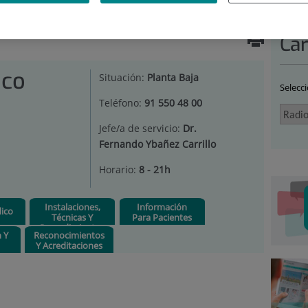
DIODIAGNÓSTICO
|
DIAGNÓSTICOS
|
ESTUDIOS
Car
ico
Situación:
Planta Baja
Selecc
Teléfono:
91 550 48 00
Jefe/a de servicio:
Dr.
Fernando Ybañez Carrillo
Horario:
8 - 21h
Instalaciones,
Información
ico
Técnicas Y
Para Pacientes
Procedimientos
n Y
Reconocimientos
Y Acreditaciones