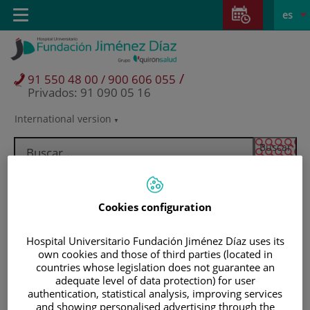
Saltar al contenido
Saltar
E
Idiom
Toggle
es
al
navigation
activo
contenido
/
91 550 48 00 / 900 606 055
Privados: 91 090 05 16
International version
Selector
de
idioma
Cookies configuration
Hospital Universitario Fundación Jiménez Díaz uses its
own cookies and those of third parties (located in
countries whose legislation does not guarantee an
adequate level of data protection) for user
authentication, statistical analysis, improving services
Pacientes y visitantes
and showing personalised advertising through the