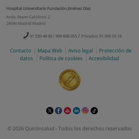
Hospital Universitario Fundación Jiménez Díaz
Avda. Reyes Católicos, 2
28040 Madrid Madrid
/
91 550 48 00 / 900 606 055
Privados: 91 090 05 16
Contacto
Mapa Web
Aviso legal
Protección de
datos
Política de cookies
Accesibilidad
Este
Este
Este
Este
Este
Enlace
enlace
enlace
enlace
enlace
enlace
a
se
se
se
se
se
una
© 2026 Quirónsalud - Todos los derechos reservados
abrirá
abrirá
abrirá
abrirá
abrirá
aplicación
en
en
en
en
en
externa.