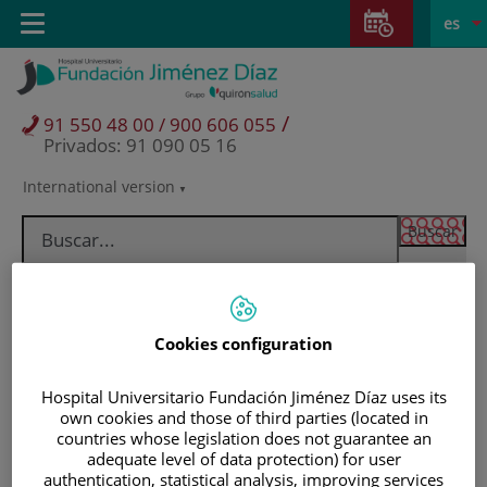
Saltar al contenido
Saltar
E
Idiom
Toggle
es
al
navigation
activo
contenido
/
91 550 48 00 / 900 606 055
Privados: 91 090 05 16
International version
Selector
de
idioma
Cookies configuration
Hospital Universitario Fundación Jiménez Díaz uses its
own cookies and those of third parties (located in
countries whose legislation does not guarantee an
adequate level of data protection) for user
Pacientes y visitantes
authentication, statistical analysis, improving services