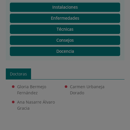
Instalaciones
Enfermedades
Técnicas
Consejos
Docencia
Doctoras
Gloria Bermejo
Carmen Urbaneja
Fernández
Dorado
Ana Nasarre Álvaro
Gracia