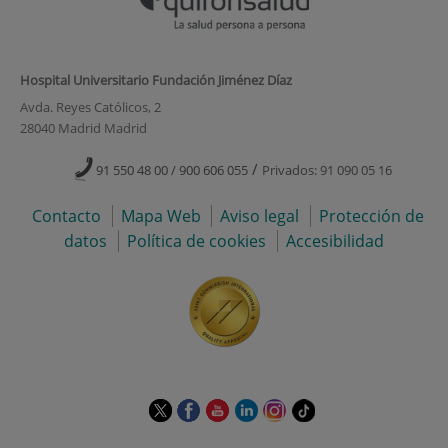
Hospital Universitario Fundación Jiménez Díaz
Avda. Reyes Católicos, 2
28040 Madrid Madrid
/
91 550 48 00 / 900 606 055
Privados: 91 090 05 16
Contacto
Mapa Web
Aviso legal
Protección de
datos
Política de cookies
Accesibilidad
Este
Este
Este
Este
Este
Enlace
enlace
enlace
enlace
enlace
enlace
a