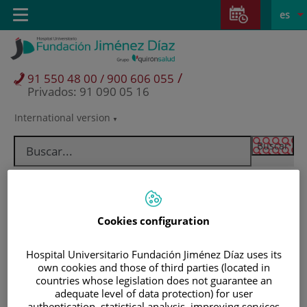
Saltar al contenido
Saltar
E
Idiom
Toggle
es
al
navigation
activo
contenido
/
91 550 48 00 / 900 606 055
Privados: 91 090 05 16
International version
Selector
de
idioma
Cookies configuration
Hospital Universitario Fundación Jiménez Díaz uses its
own cookies and those of third parties (located in
countries whose legislation does not guarantee an
Pacientes y visitantes
adequate level of data protection) for user
authentication, statistical analysis, improving services