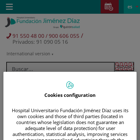
Saltar al contenido
Saltar
E
Idiom
Toggle
es
al
navigation
activo
contenido
/
91 550 48 00 / 900 606 055
Privados: 91 090 05 16
International version
Selector
de
idioma
Cookies configuration
Hospital Universitario Fundación Jiménez Díaz uses its
own cookies and those of third parties (located in
countries whose legislation does not guarantee an
adequate level of data protection) for user
Pacientes y visitantes
authentication, statistical analysis, improving services
and showing personalised advertising through the