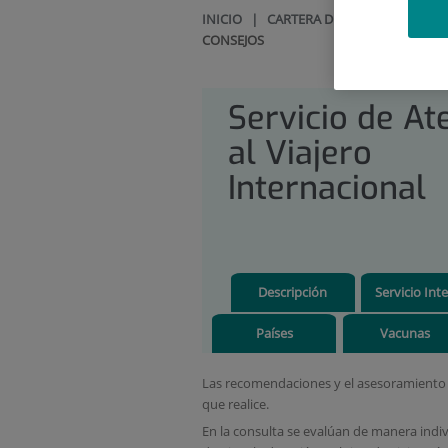
INICIO
|
CARTERA DE SERVICIOS
|
SE
CONSEJOS
Servicio de At
al Viajero
Internacional
Descripción
Servicio Inte
Países
Vacunas
Las recomendaciones y el asesoramiento s
que realice.
En la consulta se evalúan de manera indivi