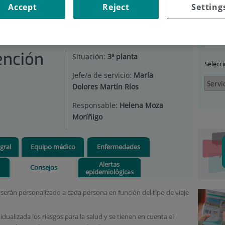
Accept
Reject
Setting
RVICIO DE ATENCIÓN AL VIAJERO INTERNACIONAL
|
Car
ención
Situación:
3ª planta
Selecc
Jefe/a de servicio:
María
Dolores Martín Ríos
Responsable:
Helena Moza
Moríñigo
gral
Equipo médico
Enfermedades
Alertas
Consejos
epidemiológicas
erán personalizado a cada persona en función del tipo de viaje
dualizada los riesgos para la salud y se tienen en cuenta el