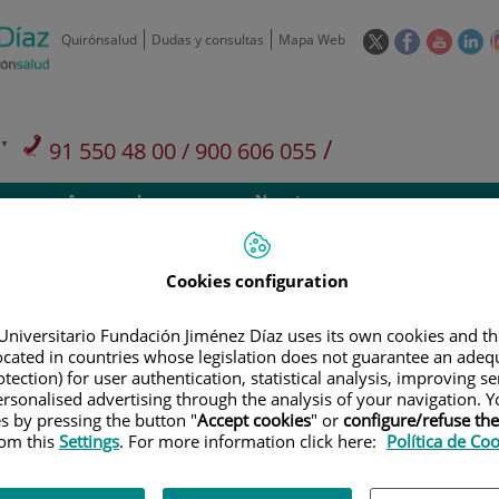
Este
Este
Este
Es
Quirónsalud
Dudas y consultas
Mapa Web
enlace
enlace
enlace
en
se
se
se
se
abrirá
abrirá
abrirá
ab
en
en
en
e
/
91 550 48 00 / 900 606 055
una
una
una
u
ventana
ventana
ventan
ve
Privados: 91 090 05 16
Aseguradoras y
Nuestro
nueva.
nueva.
nueva.
nu
Actividades
mutuas
centro
Cookies configuration
Universitario Fundación Jiménez Díaz uses its own cookies and th
located in countries whose legislation does not guarantee an adequ
Investigación
D
tection) for user authentication, statistical analysis, improving s
rsonalised advertising through the analysis of your navigation. Y
es by pressing the button "
Accept cookies
" or
configure/refuse th
rom this
Settings
. For more information click here:
Política de Co
900 301 013
Teléfono de atención al usuario