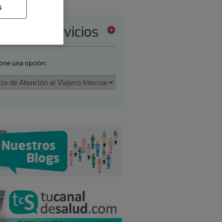
s
tera de servicios
ione una opción: