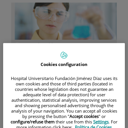
Investigación
Cookies configuration
Hospital Universitario Fundación Jiménez Díaz uses its
own cookies and those of third parties (located in
countries whose legislation does not guarantee an
Docencia
adequate level of data protection) for user
authentication, statistical analysis, improving services
and showing personalised advertising through the
analysis of your navigation. You can accept all cookies
by pressing the button "
Accept cookies
" or
configure/refuse them
their use from this
Settings
. For
Teléfono de atención al usuario
more information click here:
Política de Cookies