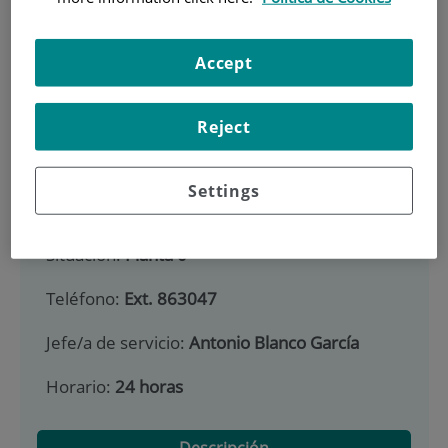
900 301 013
Accept
INICIO
|
CARTERA DE SERVICIOS
|
URGENCIAS
Reject
|
INSTALACIONES, TÉCNICAS Y PROCEDIMIENTOS
Urgencias
Settings
Situación:
Planta 0
Teléfono:
Ext. 863047
Jefe/a de servicio:
Antonio Blanco García
Horario:
24 horas
Descripción