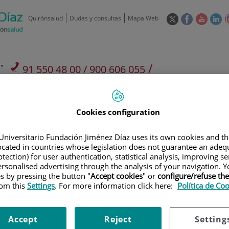
Este
Este
Este
Es
Quirónsalud
Dudas y consultas
Mapa Web
enlace
enlace
enlace
en
se
se
se
se
abrirá
abrirá
abrirá
ab
en
en
en
e
/
91 550 48 00 / 900 606 055
una
una
una
u
ventana
ventana
ventan
ve
Privados: 91 090 05 16
Aseguradoras y
Nuestro
nueva.
nueva.
nueva.
nu
Actividades
mutuas
centro
Cookies configuration
Universitario Fundación Jiménez Díaz uses its own cookies and th
located in countries whose legislation does not guarantee an adequ
tection) for user authentication, statistical analysis, improving s
rsonalised advertising through the analysis of your navigation. Y
Investigación
D
es by pressing the button "
Accept cookies
" or
configure/refuse th
rom this
Settings
. For more information click here:
Política de Co
900 301 013
Teléfono de atención al usuario
Accept
Reject
Setting