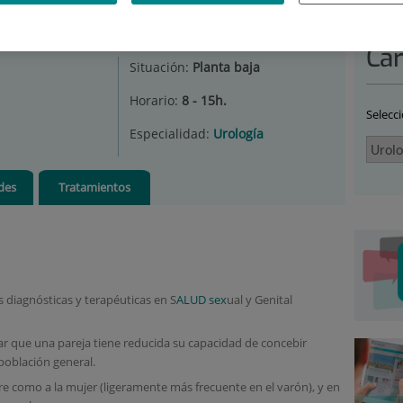
OLOGÍA
|
UNIDADES
|
ANDROLOGÍA
Car
Situación:
Planta baja
Horario:
8 - 15h.
Selecc
Especialidad:
Urología
des
Tratamientos
 diagnósticas y terapéuticas en S
ALUD sex
ual y Genital
dicar que una pareja tiene reducida su capacidad de concebir
población general.
e como a la mujer (ligeramente más frecuente en el varón), y en