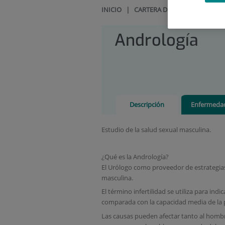
INICIO
|
CARTERA DE SERVICIOS
|
UR
Andrología
Descripción
Enfermeda
Estudio de la salud sexual masculina.
¿Qué es la Andrología?
El Urólogo como proveedor de estrategias
masculina.
El término infertilidad se utiliza para in
comparada con la capacidad media de la 
Las causas pueden afectar tanto al hombr