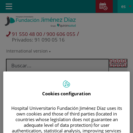
Saltar al contenido
Saltar
E
Idiom
Toggle
es
al
navigation
activo
contenido
/
91 550 48 00 / 900 606 055
Privados: 91 090 05 16
International version
Selector
de
idioma
Cookies configuration
Hospital Universitario Fundación Jiménez Díaz uses its
own cookies and those of third parties (located in
countries whose legislation does not guarantee an
adequate level of data protection) for user
Pacientes y visitantes
authentication, statistical analysis, improving services