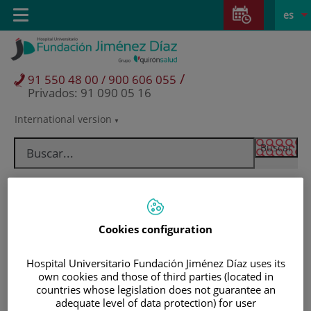
Saltar al contenido
Saltar
E
Idiom
Toggle
es
al
navigation
activo
contenido
/
91 550 48 00 / 900 606 055
Privados: 91 090 05 16
International version
Selector
de
idioma
Cookies configuration
Hospital Universitario Fundación Jiménez Díaz uses its
own cookies and those of third parties (located in
countries whose legislation does not guarantee an
Pacientes y visitantes
adequate level of data protection) for user