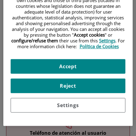
own cookies and those of third parties (located in
countries whose legislation does not guarantee an
adequate level of data protection) for user
authentication, statistical analysis, improving services
and showing personalised advertising through the
analysis of your navigation. You can accept all cookies
by pressing the button "
Accept cookies
" or
configure/refuse them
their use from this
Settings
. For
more information click here:
Política de Cookies
Investigación
Accept
Reject
Docencia
Settings
Teléfono de atención al usuario