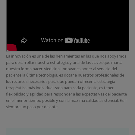
La innovación es una de las herramientas en las que nos apoyamos
para desarrollar nuestra estrategia, y una de las claves que marca
nuestra forma hacer Medicina. Innovar es poner al servicio del
paciente la última tecnología, es dotar a nuestros profesionales de
los recursos necesarios para que puedan ofrecer la estrategia
terapéutica más individualizada para cada paciente, es tener
flexibilidad y agilidad para responder a las expectativas del paciente
en el menor tiempo posible y con la máxima calidad asistencial. Es ir
siempre un paso por delante.