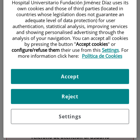
Hospital Universitario Fundación Jiménez Díaz uses its
own cookies and those of third parties (located in
countries whose legislation does not guarantee an
adequate level of data protection) for user
authentication, statistical analysis, improving services
and showing personalised advertising through the
analysis of your navigation. You can accept all cookies
by pressing the button "
Accept cookies
" or
Investigación
configure/refuse them
their use from this
Settings
. For
more information click here:
Política de Cookies
Accept
Reject
Docencia
Settings
Teléfono de atención al usuario