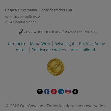
Hospital Universitario Fundación Jiménez Díaz
Avda. Reyes Católicos, 2
28040 Madrid Madrid
/
91 550 48 00 / 900 606 055
Privados: 91 090 05 16
Contacto
Mapa Web
Aviso legal
Protección de
datos
Política de cookies
Accesibilidad
Este
Este
Este
Este
Este
Enlace
enlace
enlace
enlace
enlace
enlace
a
se
se
se
se
se
una
© 2026 Quirónsalud - Todos los derechos reservados
abrirá
abrirá
abrirá
abrirá
abrirá
aplicación